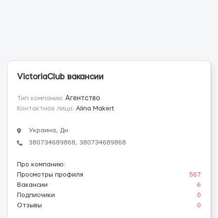
VictoriaClub вакансии
Тип компании:
Агентство
Контактное лицо:
Alina Makert
Украина, Дн
380734689868, 380734689868
Про компанию
:
Просмотры профиля
567
Вакансии
6
Подписчики
0
Отзывы
0