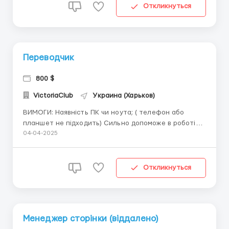
онлайн ...
Откликнуться
Переводчик
800 $
VictoriaClub
Украина (Харьков)
ВИМОГИ: Наявність ПК чи ноута; ( телефон або
планшет не підходить) Сильно допоможе в роботі
креативність; Необхідна відповідальність.
04-04-2025
ОБОВ'ЯЗКИ: Любиш листування і вмієш підтримати
розмову в соцмережах, тоді Ви точно наш кандидат.
УМОВИ: Гідний заробіток; Можлив...
Откликнуться
Менеджер сторінки (віддалено)