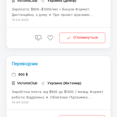
VictoriaClub
Украина (Днепр)
Зарплата: $800–$1000/міс + бонуси Формат:
Дистанційно, з дому 🔹 Про проєкт Шукаємо
відповідальних та комунікабельних співробітників
19-04-2025
для участі у міжнародному онлайн-проєкті. Робота
пов'язана з листуванням у чаті на спеціалізованій
платформі. Комунікація ведеться в межах заданої
Откликнуться
темати...
Переводчик
800 $
VictoriaClub
Украина (Житомир)
Заробітна плата: від $800 до $1000 / місяць Формат
роботи: Віддалено 🔹 Обов’язки: Підтримка
приємного онлайн-спілкування Робота з базою
19-04-2025
клієнтів (без дзвінків) Підтримка активності в чаті,
заохочення взаємодії 🔹 Вимоги: Бажання працювати