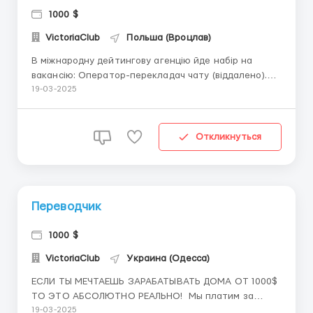
1000 $
VictoriaClub
Польша (Вроцлав)
В міжнародну дейтингову агенцію йде набір на
вакансію: Оператор-перекладач чату (віддалено).
Працювати потрібно вдома (онлайн), тому
19-03-2025
обов'язково потрібно мати в
наявності Пк чи ноутбук. До співпраці ми
запрошуємо кандидатів, які вільно володіють Пк,
Откликнуться
мають б...
Переводчик
1000 $
VictoriaClub
Украина (Одесса)
ЕСЛИ ТЫ МЕЧТАЕШЬ ЗАРАБАТЫВАТЬ ДОМА ОТ 1000$
ТО ЭТО АБСОЛЮТНО РЕАЛЬНО! Мы платим за
общение с людьми из США с помощью переводчика.
19-03-2025