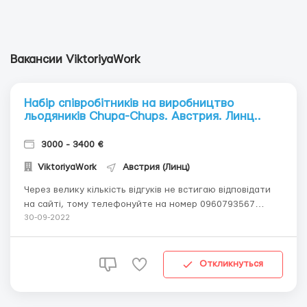
Вакансии ViktoriyaWork
Набір співробітників на виробництво
льодяників Chupa-Chups. Австрия. Линц..
3000 - 3400 €
ViktoriyaWork
Австрия (Линц)
Через велику кількість відгуків не встигаю відповідати
на сайті, тому телефонуйте на номер 0960793567
Вайбер 0960793567 Телеграм 0960793567 Іде набір
30-09-2022
співробітників на фабрику Chupa-chup Австрія, м. Лінц
Заробітна плата: 14 євро/година (нетто) від 3000 євро
міс. Ваш...
Откликнуться