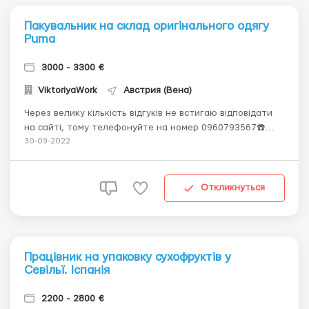
Пакувальник на склад оригінального одягу
Puma
3000 - 3300 €
ViktoriyaWork
Австрия (Вена)
Через велику кількість відгуків не встигаю відповідати
на сайті, тому телефонуйте на номер 0960793567☎️
Вайбер 0960793567📞📞📞Телеграм 0960793567 📞📞📞
30-09-2022
Пакувальник на склад оригінального одягу Puma. Відень.
Австрія. Вимоги: чоловіки жінки та сімейні пари від 18 до
60 років; можна б...
Откликнуться
Працівник на упаковку сухофруктів у
Севільї. Іспанія
2200 - 2800 €