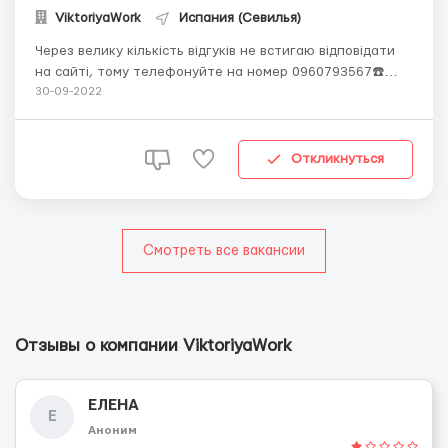
ViktoriyaWork
Испания (Севилья)
Через велику кількість відгуків не встигаю відповідати
на сайті, тому телефонуйте на номер 0960793567☎️
Вайбер 0960793567📞📞📞Телеграм 0960793567 📞📞📞
30-09-2022
Працівник на упаковку сухофруктів у Севільї. Іспанія
Заробітна плата: 11 євро на годину (нетто) в місяць від
2200 євро ...
Откликнуться
Смотреть все вакансии
Отзывы о компании ViktoriyaWork
ЕЛЕНА
Е
Аноним