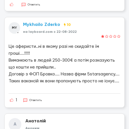
Ответить
Mykhailo Zderko
10
MY
на layboard.com c 22-08-2022
Це аферисти..ні в якому разі не скидайте їм
гроші....!!!!!
Виманюють в людей 250-300€ а потім розказують
що кошти не прийшли..
Договір з ФОП Бровко.... Назва фірми 5starsagency....
Таких вакансій як вони пропонують просто не існує....
1
Ответить
Анатолій
А
Аноним