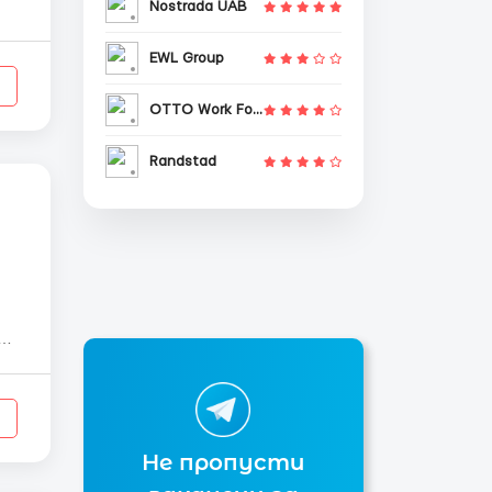
Nostrada UAB
по
EWL Group
OTTO Work Force
Randstad
Не пропусти