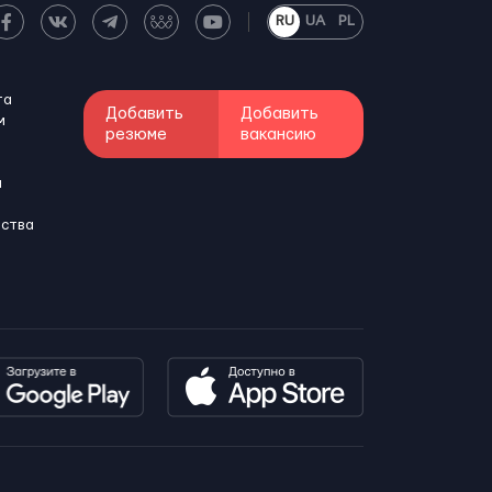
RU
UA
PL
та
Добавить
Добавить
м
резюме
вакансию
и
бства