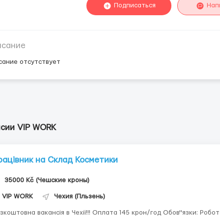
Подписаться
Нап
исание
сание отсутствует
нсии VIP WORK
рацівник на Склад Косметики
35000 Kč (Чешские кроны)
VIP WORK
Чехия (Пльзень)
зкоштовна вакансія в Чехії!!! Оплата 145 крон/год Обов"язки: Робо