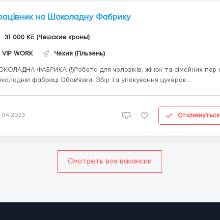
рацівник на Шоколадну Фабрику
31 000 Kč (Чешские кроны)
VIP WORK
Чехия (Пльзень)
ДНА ФАБРИКА (!)Робота для чоловіків, жінок та сімейних пар на
коладній фабриці Обов'язки: Збір та упакування цукерок
ташування: Чехія, Плзеньський край 🏡Житло надаємо безкоштовно
 сімейних пар окрема кімната)! 🚌Безкоштовний довіз до роботи ☝
Безкоштовне харчування Опл...
Откликнуться
-04-2023
Смотреть все вакансии