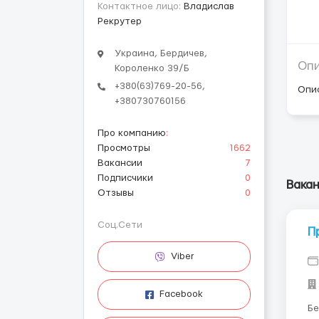
Контактное лицо:
Владислав
Рекрутер
Украина, Бердичев,
Оп
Короленко 39/Б
+380(63)769-20-56,
Опи
+380730760156
Про компанию
:
Просмотры
1662
Вакансии
7
Подписчики
0
Вака
Отзывы
0
Соц.Сети
П
Viber
Facebook
Бе