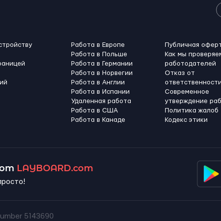
стройству
Работа в Европе
Публичная офер
Работа в Польше
Как мы проверяе
раницей
Работа в Германии
работодателей
Работа в Норвегии
Отказ от
ий
Работа в Англии
ответственност
Работа в Испании
Современное
Удаленная работа
утверждение ра
Работа в США
Политика жалоб
Работа в Канадe
Кодекс этики
 от
LAYBOARD.com
просто!
umber 5143690