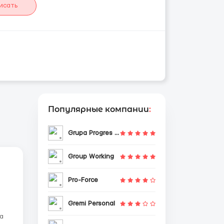
исать
Популярные компании
:
Grupa Progres Sp. z o.o.
Group Working
Pro-Force
Gremi Personal
та