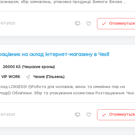
 сканером, збір замовлень, упаковка продукції. Вимоги: Вікова
тегорія - від 18 до 55 років Чеська віза, чистий біо, інші документи 
годженню. Бажання працювати і хороша фізична підготовка. Умови:
12 годин н...
Откликнуться
-07-2023
рацівник на склад інтернет-магазину в Чехії
26000 Kč (Чешские кроны)
VIP WORK
Чехия (Пльзень)
лад LOXXESS! (!)Робота для чоловіків, жінок та сімейних пар на
аді(!) Обов'язки: Збір та упакування косметики Розташування: Чехія,
кий край 🏡Житло надаємо безкоштовно (для сімейних пар
імната)! 🚌Безкоштовний довіз до роботи з Плзня ☝Кожного
жня видають аванс п...
Откликнуться
-07-2023