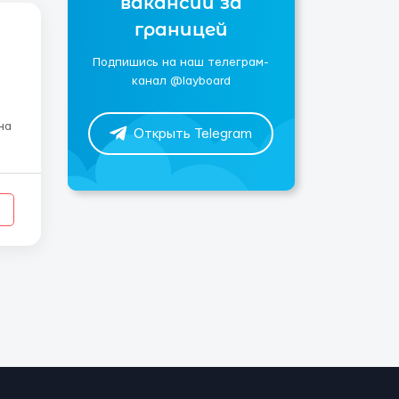
вакансии за
границей
Подпишись на наш телеграм-
канал @layboard
Открыть Telegram