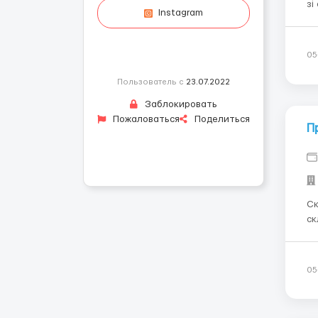
зі
Instagram
ка
уз
8-
05
Пользователь с
23.07.2022
Заблокировать
Пожаловаться
Поделиться
П
Ск
скл
Плзеньсь
окрема к
ти
05