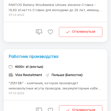
PANTOS Bielany Wrocławskie Umowa zlecenia Ставка -
19,60 zł нетто Ставки для молодежи до 26 лет, имеющих
статус студента - 25,00 зл. нетто (ПРИНИМАЕТСЯ
07-12-2022
СПРАВКА СТУДЕНТА С УКРАИНЫ ИЛИ БЕЛАРУСИ
ПЕРЕВЕДЕННА НА ПОЛЬСКИЙ ПРЕСЯЖНЫМ ПЕРЕВОДОМ)
Количество часов в месяц 170- 200 Работа по 8-12 часов
Откликнуться
...
Работник производства
4000+ zł (злотых)
Viza Recruitment
Польша (Белосток)
"ZEM Ełk" - компания, которая производит
низковольтные жгуты проводов, аккумуляторные кабели
и балки зажигания для всех типов транспортных
07-12-2022
средств, многолетнее сотрудничество с такими
автомобильными компаниями, как FIAT, OPEL,
MERCEDES-BENZ, PEUGEOT, FORD, DAEWOO, а также
Откликнуться