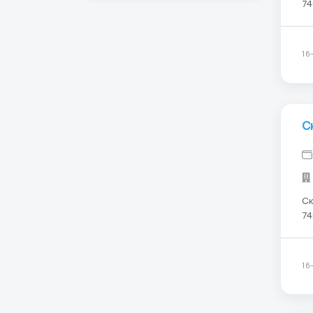
746 34 3
бытовой 
приборов Местн
16
С
Склад
746 34
ко
ТР
ТР
16