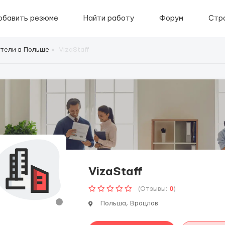
обавить резюме
Найти работу
Форум
Стр
тели в Польше
VizaStaff
VizaStaff
(Отзывы:
0
)
Польша, Вроцлав