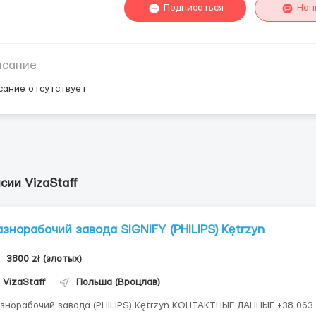
Подписаться
Нап
исание
сание отсутствует
сии VizaStaff
азнорабочий завода SIGNIFY (PHILIPS) Kętrzyn
3800 zł (злотых)
VizaStaff
Польша (Вроцлав)
норабочий завода (PHILIPS) Kętrzyn КОНТАКТНЫЕ ДАННЫЕ +38 063