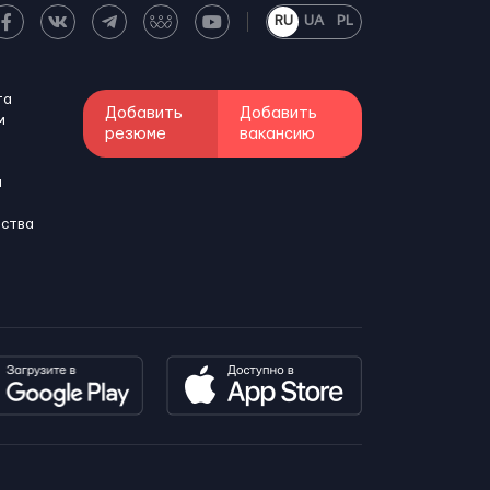
RU
UA
PL
та
Добавить
Добавить
м
резюме
вакансию
и
бства