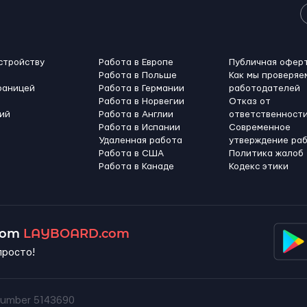
стройству
Работа в Европе
Публичная офер
Работа в Польше
Как мы проверяе
раницей
Работа в Германии
работодателей
Работа в Норвегии
Отказ от
ий
Работа в Англии
ответственност
Работа в Испании
Современное
Удаленная работа
утверждение ра
Работа в США
Политика жалоб
Работа в Канадe
Кодекс этики
 от
LAYBOARD.com
просто!
umber 5143690