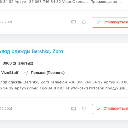
2 Артур +38 063 746 34 32 Viber Отрасль: Производство
техники Описание: Производитель ламп и осветительных
ость: г. Кентшин / Kętrzyn, Варминьско-Мазурское
воеводство Мужчины /// Женщин...
Откликнуться
-12-2021
клад одежды Bershka, Zara
3900 zł (злотых)
VizaStaff
Польша (Познань)
 одежды Bershka, Zara Телефон: +38 063 746 34 32 Артур +38 063
 32 Артур (Viber) ОБЯЗАННОСТИ: упаковка готовой продукции,
нтроль качества, маркировка товаров, работа со сканером
ЕБОВАНИЯ: мужчины, женщины, семейные пары (18-53 лет) ОПЛАТА
УДА: От 14.97 зл./час нетто; ...
Откликнуться
-12-2021