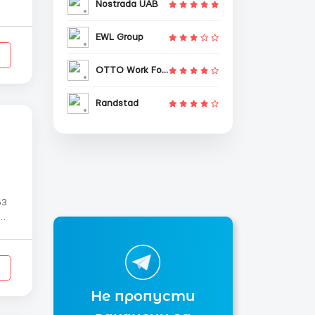
Nostrada UAB
EWL Group
OTTO Work Force
Randstad
Не пропусти