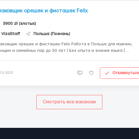
паковщик орешек и фисташек Felix
3900 zł (злотых)
VizaStaff
Польша (Познань)
ковщик орешек и фисташек Felix Работа в Польше для мужчин,
нщин и семейных пар до 50 лет | Без опыта и знания языка |
платное проживание | Без ночных смен | +38(063)-746-34-32 (Viber)
— Артур Felix – «ореховый» бренд немецкого концерна «Intersnack»...
Откликнуться
-12-2021
Смотреть все вакансии