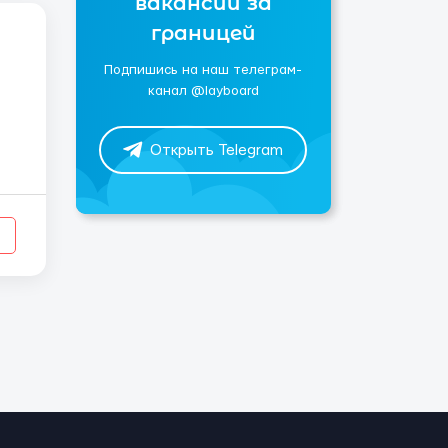
вакансии за
границей
Подпишись на наш телеграм-
канал @layboard
Открыть Telegram