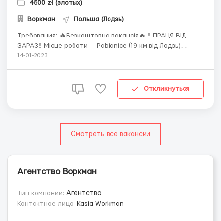
4500 zł (злотых)
Воркман
Польша (Лодзь)
Требования: 🔥Безкоштовна вакансія🔥 ‼️ ПРАЦЯ ВІД
ЗАРАЗ‼️ Місце роботи — Pabianice (19 км від Лодзь)
ВИРОБНИЦТВО ПРЕСЕРВ ☝️Гарантуємо: ✅стабільне і
14-01-2023
легальне працевлаштування ✅медичне страхування 📖
✅ставка 19 злотих нетто за год.💸 ✅своєчасна виплата
заробітної плати ✅роб...
Откликнуться
Смотреть все вакансии
Агентство Воркман
Тип компании:
Агентство
Контактное лицо:
Kasia Workman