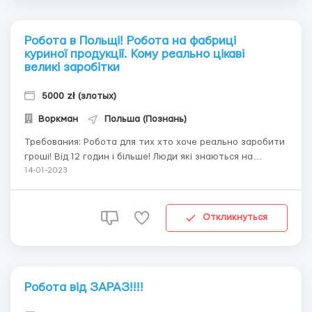
Робота в Польщі! Робота на фабриці
куриної продукції. Кому реально цікаві
великі заробітки
5000 zł (злотых)
Воркман
Польша (Познань)
Требования: Робота для тих хто хоче реально заробити
гроші! Від 12 годин і більше! Люди які знаються на
розробці мяса та упаковкі полуфабрикатів, жінки ,
14-01-2023
чоловіки та сімейні пари, проживання надається , хороші
умови! Где работать? работа в городе Ярочин! Под
Познаню Условия работы: ...
Откликнуться
Робота від ЗАРАЗ!!!!