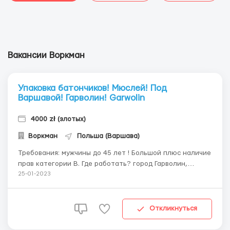
Вакансии Воркман
Упаковка батончиков! Мюслей! Под
Варшавой! Гарволин! Garwolin
4000 zł (злотых)
Воркман
Польша (Варшава)
Требования: мужчины до 45 лет ! Большой плюс наличие
прав категории В. Где работать? город Гарволин,
логистический склад (Sobolew, Stodzew) Условия
25-01-2023
работы: ставка 18,7 злотых в час, 12 часов две смены, с
пн по пт, суббота по возможности. Горячие обеды на
предприятии . Жил...
Откликнуться