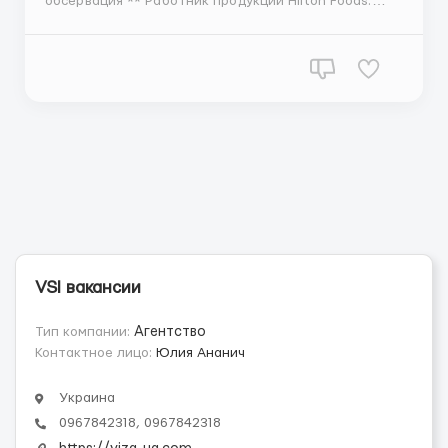
обсервация ** Работник продукции Hilton Foods.
Виза от 4,5 месяцев. Мужчины, женщины, семейные
пары. Виза от 4 месяцев в приоритете, Hilton Foods
- Производитель мясных полуфабрикатов, а так же
специализируется на пицце, бутербродах, супах и
других ...
VSI вакансии
Тип компании:
Агентство
Контактное лицо:
Юлия Ананич
Украина
0967842318, 0967842318