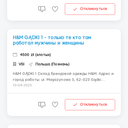
Мужчины, Женщины Возраст - до 50 лет Опыт
работы: Без опыта Польский язык: Без знания языка
Откликнуться
Принимае...
H&M GĄDKI 1 - только те кто там
работал мужчины и женщины
4500 zł (злотых)
VSI
Польша (Познань)
H&M GĄDKI 1 Склад брендовой одежды H&M. Адрес и
город работы: ul. Magazynowa 3, 62-023 Gądki
Должность: Упаковщик на складе одежды.
10-04-2023
Требования: Пол - Мужчины, Женщины, Пары
Возраст - до 50 лет (старших кандидатов
согласовываем только с опытом) Опыт работы: Без
Откликнуться
опыта Польский язык...