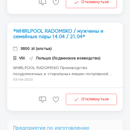
работы: Rudawka 80, 43-382 Bielsko-Biała Должность:
Откликнуться
Работник автомобильного произв...
*WHIRLPOOL RADOMSKO / мужчины и
семейные пары 14.04 / 21.04*
3800 zł (злотых)
VSI
Польша (Лодзинское воеводство)
WHIRLPOOL RADOMSKO Производство
посудомоечных и стиральных машин популярной
торговой марки. Адрес и город работы: ul. Geodetów
03-04-2023
2 , 97-500 Radomsko Должность: Монтаж
компонентов бытовой техники Требования: Пол -
Мужчины Возраст - до 50 лет Опыт работы: Без
Откликнуться
опыта Польский язык: Без ...
Предприятие по изготовлению