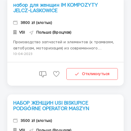
набор для женщин IM KOMPOZYTY
JELCZ-LASKOWICE
3800 zł (злотых)
VSI
Польша (Вроцлав)
Производство запчастей и элементов (к трамваям,
автобусам, моторизация) из современного
стекловолокна. Адрес и город работы: ul. Inżynierska
10-04-2023
3, 55-220 Jelcz-Laskowice Должность: Работник
автомобильного производства Требования: Пол -
Мужчины, Женщины, Пары Возраст - до 50 лет Опыт
Откликнуться
работы: Б...
НАБОР ЖЕНЩИН USI BISKUPICE
PODGÓRNE OPERATOR MASZYN
3500 zł (злотых)
VSI
Польша (Вроцлав)