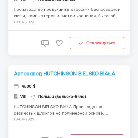
Производство продукции в отраслях беспроводной
связи, компьютеров и систем хранения, бытовой,
промышленной и автомобильной электроники.
10-04-2023
Адрес и город работы: ul. Innowacyjna 4, 55-040
Biskupice Podgórne Должность: Оператор
производства, разнорабочий Требования: Пол -
Откликнуться
Мужчины, Жен...
Автозавод HUTCHINSON BIELSKO BIAŁA
4500 $
VSI
Польша (Бельско-Бяла)
HUTCHINSON BIELSKO BIAŁA Производство
резиновых шлангов на полимерной основе,
используемых для систем охлаждения легковых
10-04-2023
автомобилей, грузовых автомобилей и другого
промышленного оборудования. Адрес и город