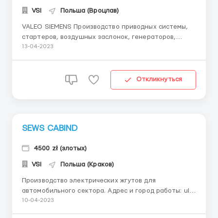
VSI
Польша (Вроцлав)
VALEO SIEMENS Производство приводных системы,
стартеров, воздушных заслонок, генераторов,
клапанов и турбокомпрессоров. Адрес и город
13-04-2023
работы: ul. Bażaniec 8, 43-502 Czechowice-
DziedziceДолжность: Оператор машин на
автомобильном предприятииТребования: Пол -
Откликнуться
Мужчины Возраст - до 55 лет Опыт работ...
SEWS CABIND
4500 zł (злотых)
VSI
Польша (Краков)
Производство электрических жгутов для
автомобильного сектора. Адрес и город работы: ul.
Grunwaldzka 5, 34-300 Żywiec Должность: Работник
10-04-2023
автомобильного производства Требования: Пол -