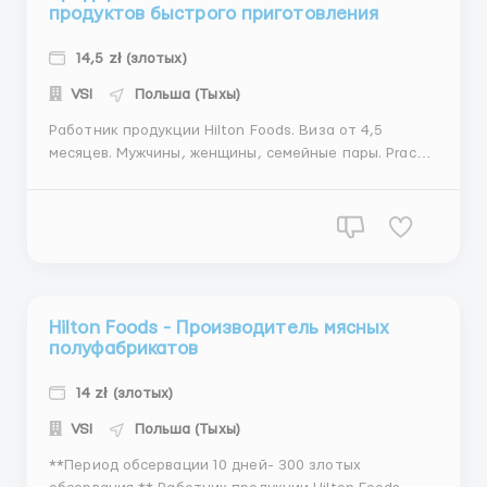
продуктов быстрого приготовления
14,5 zł (злотых)
VSI
Польша (Тыхы)
Работник продукции Hilton Foods. Виза от 4,5
месяцев. Мужчины, женщины, семейные пары. Praca
w Hilton Foods - Akcja Rekrutacja Hilton Foods Promo
Виза от 4 месяцев в приоритете, Hilton Foods -
Производитель мясных полуфабрикатов, а так же
специализируется на пицце, бутербродах, супах и
друг...
Hilton Foods - Производитель мясных
полуфабрикатов
14 zł (злотых)
VSI
Польша (Тыхы)
**Период обсервации 10 дней- 300 злотых