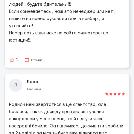
людей , будьте бдительны!!!
Если сомневаетесь , наш это менеджер или нет ,
пишите на номер руководителя в вайбер , и
уточняйте!
Номер есть в выписке на сайте министерства
юстиции!!!
2
Ответить
Лена
Л
Аноним
Радили мені звертатися в це агентство, але
боялася, так як досвіду працевлаштування
закордоном у мене немає, та й відгуки якісь
посередні бачила. За підсумком, документи зробили
за 2 неділі а за місяць була вже відкрита віза.