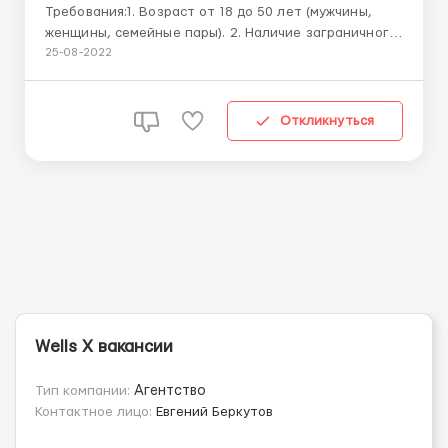
Требования:1. Возраст от 18 до 50 лет (мужчины,
женщины, семейные пары). 2. Наличие заграничного
паспорта 3. Хорошая физическая подготовка,
25-08-2022
выносливость, умение выдерживать ручной
физический труд в поле при разных погодных
условиях. 4. Отсутствие проблем с миграционным
Откликнуться
законодательством Британии ...
Wells X вакансии
Тип компании:
Агентство
Контактное лицо:
Евгений Беркутов