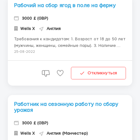
Рабочий на сбор ягод в поле на ферму
3000 £ (GBP)
Wells X
Англия
Требования к кандидатам: 1. Возраст от 18 до 50 лет
(мужчины, женщины, семейные пары). 3. Наличие
заграничного паспорта, который действителен ещё
25-08-2022
минимум 2 года. 4. Хорошая физическая подготовка,
выносливость, умение выдерживать ручной
физический труд в поле при разных погодных
Откликнуться
условиях. 5. Отсу...
Работник на сезонную работу по сбору
урожая
3000 £ (GBP)
Wells X
Англия (Манчестер)