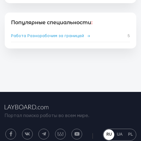
Популярные специальности
:
Работа Разнорабочим за границей
→
5
Портал поиска работы во всем мире.
RU
UA
PL