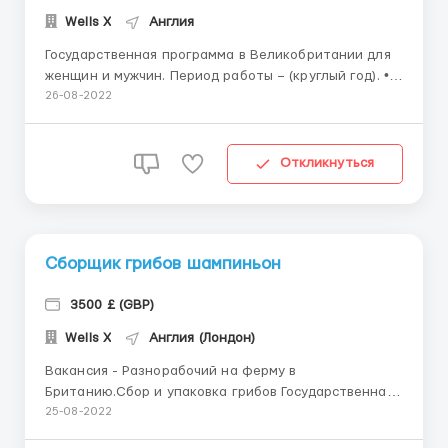
Wells X
Англия
Государственная программа в Великобритании для
женщин и мужчин. Период работы – (круглый год). •
Суть работы заключается в выращивании и сборе
26-08-2022
ягод, овощей, цветов, грибов в теплицах и на полях
одного из 50 фермерских автохозяйств
Великобритании. Оплата 12.7 фунта в час (15 евро/
Откликнуться
час...
Сборщик грибов шампиньон
3500 £ (GBP)
Wells X
Англия (Лондон)
Вакансия - Разнорабочий на ферму в
Британию.Сбор и упаковка грибов Государственная
программа стажировки в Великобритании для и
25-08-2022
выпускников. функционирует с 2018 года. Период