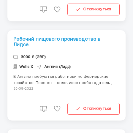
работы – (круглый год). • Суть работы заключается
в выращивании и сборе ягод, овощей, цветов,
Откликнуться
грибов в теп...
Рабочий пищевого производства в
Лидсе
3000 £ (GBP)
Wells X
Англия (Лидс)
В Англии пребуются работники на фермерские
хозяйства: Перелет - оплачивает работодатель , но
снимает с первой зарплаты. Знание языка
25-08-2022
необязательно. Требования: - Работа на ферме. Для
начала работы требуются мужчины для сборки
теплиц, с последующим переводом работы в самих
Откликнуться
теплицах. Работа...