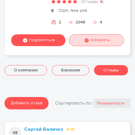
(Отзывы:
4
)
США, New york
2
2048
4
Подписаться
Написать
О компании
Вакансии
Отзывы
Добавить отзыв
Cортировать по:
Сергей Величко
10
СЕ