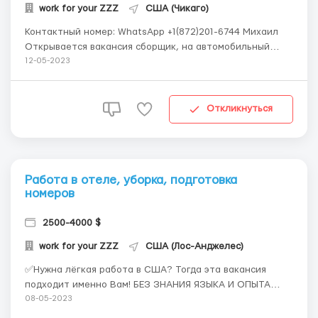
work for your ZZZ
США (Чикаго)
Контактный номер: WhatsApp +1(872)201-6744 Михаил
Открывается вакансия сборщик, на автомобильный
завод. Проживание, питание и обеды оплачивает
12-05-2023
работодатель График 3 смены по 8 часов при желании
можно работать по 12 часов. Воскресенье выходной,
суббота по желанию Оплата 15 - 30$ час ...
Откликнуться
Работа в отеле, уборка, подготовка
номеров
2500-4000 $
work for your ZZZ
США (Лос-Анджелес)
✅Нужна лёгкая работа в США? Тогда эта вакансия
подходит именно Вам! БЕЗ ЗНАНИЯ ЯЗЫКА И ОПЫТА
РАБОТЫ В ДАННОЙ СФЕРЕ. ✅Требуются работники в
08-05-2023
отель (разные города🌏) большая сеть отелей.