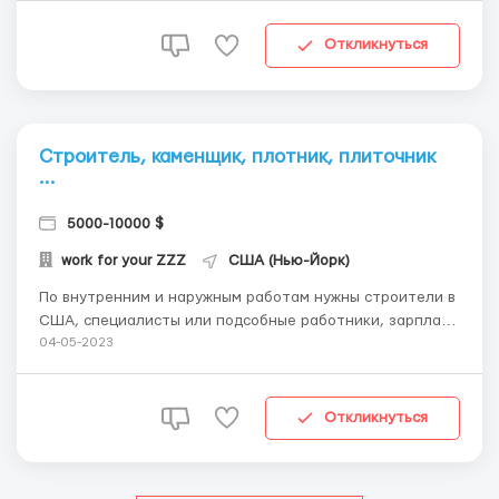
❓Бесплатная консультация по номеру WhatsApp +1(872)
201-6744 ⁉️ ✅Заработная плата: Ставка 16$ час В...
Откликнуться
Строитель, каменщик, плотник, плиточник
...
5000-10000 $
work for your ZZZ
США (Нью-Йорк)
По внутренним и наружным работам нужны строители в
США, специалисты или подсобные работники, зарплата
в зависимости от квалификации и специализации от
04-05-2023
What'sApp +1(872)201-6744 Михаил Направление:
-Гипсокартон -шпаклёвка -малярка -штукатурка
-кирпичная кладка -сантехник...
Откликнуться