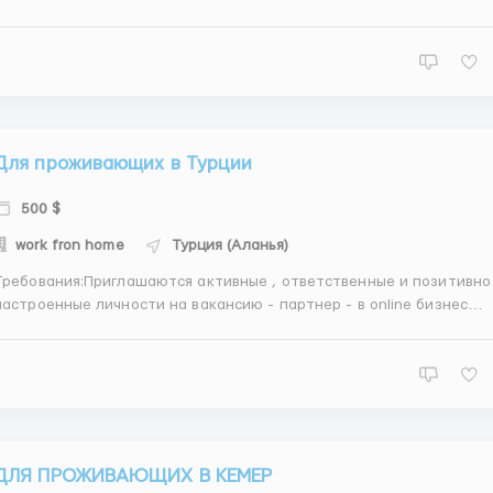
приглашает патнеров для ведения бизнеса из дома, с телефона, в
свободное время, на родном языке, из любого города Турции.
Бизнес партнеры занимаются организаторской и рекламной
деятельн...
Для проживающих в Турции
500 $
work fron home
Турция (Аланья)
Требования:Приглашаются активные , ответственные и позитивно
астроенные личности на вакансию - партнер - в online бизнес
стему в Турции. Бизнес партнер занимается организаторской и
рекламной деятельностью и посещает online обучение правилам
ведения бизнеса от компании бесплатно. Бизнес п...
ДЛЯ ПРОЖИВАЮЩИХ В КЕМЕР