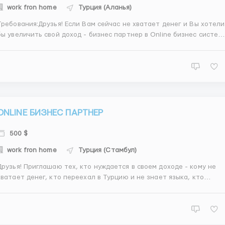
work fron home
Турция (Аланья)
Требования:Друзья! Если Вам сейчас не хватает денег и Вы хотели
 увеличить свой доход - бизнес партнер в Online бизнес системе
ции - актуальное и надежное решение. Бизнес партнер
работает в свободное время, из дома, с телефона, из любого
города в Турции и проводит время в интернете с по...
ONLINE БИЗНЕС ПАРТНЕР
500 $
work fron home
Турция (Стамбул)
я! Приглашаю тех, кто нуждается в своем доходе - кому не
хватает денег, кто переехал в Турцию и не знает языка, кто
ухаживает за детьми, кто ограничен в движении - у всех получитс
еличить свой доход. Предлагаю вакансию - online бизнес
партнер. Online бизнес партнер работает из дом...