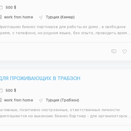
500 $
work fron home
Турция (Кемер)
Приглашаю бизнес партнеров для работы из дома , в свободное
время, с телефона, на родном языке, без опыта, проводить время 
нтернете с пользой для себя. Online бизнес система в Турции
предлагает заняться организаторской деятельностью и рекламой
в интернете, а также обучаться правилам ведения би...
ДЛЯ ПРОЖИВАЮЩИХ В ТРАБЗОН
500 $
work fron home
Турция (Трабзон)
Активные, позитивно настроенные, ответственные личности
приглашаются на выкансию бизнес бартнер - для организаторско
деятельности и рекламы в интернете с посещением online
бучения правилам ведения бизнеса. Бизнес партнеры работвают