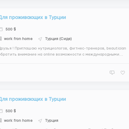
Для проживающих в Турции
500 $
work fron home
Турция (Сиде)
 ! Приглашаю нутрициологов, фитнес-тренеров, beautician
обратить внимание на online возможности с международными
брендами оздоровления и красоты. Все необходимое для Вас - и с
рками. Без влложений - предлагаю развивать свой бизнес с
достойным доходом. Удобная onl...
Для проживающих в Турции
500 $
work fron home
Турция