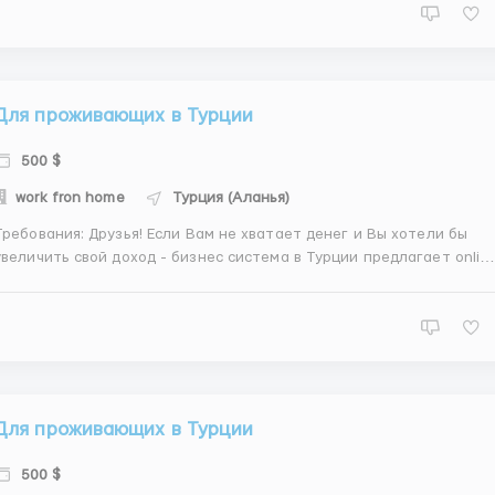
из дома, на родном языке, с телефона, в свободное время и прово..
Для проживающих в Турции
500 $
work fron home
Турция (Аланья)
ебования: Друзья! Если Вам не хватает денег и Вы хотели бы
еличить свой доход - бизнес система в Турции предлагает online
артнерство c накопительным эффектом дохода. Бизнес партнер
работает в свободное время, из дома, с любого гаджета, из
любого города в Турции и проводит время в интерн...
Для проживающих в Турции
500 $