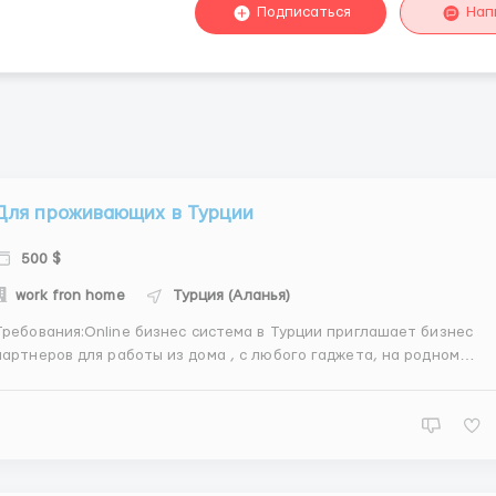
Подписаться
Нап
Для проживающих в Турции
500 $
work fron home
Турция (Аланья)
Требования:Online бизнес система в Турции приглашает бизнес
неров для работы из дома , с любого гаджета, на родном
языке, в свободное время и желанием обучаться правилам ведени
са. Бизнес партнеры занимаются организаторской и
рекламной деятельностью в интернете и обучаются online. К...