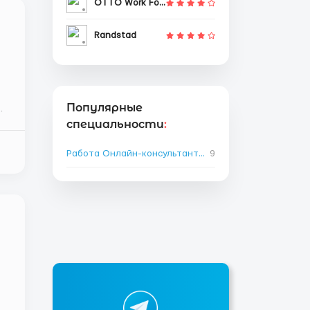
OTTO Work Force
Randstad
Популярные
ю
специальности
:
Работа Онлайн-консультантом за границей
9
→