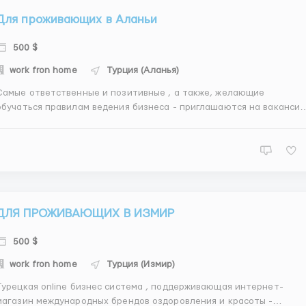
Для проживающих в Аланьи
500 $
work fron home
Турция (Аланья)
Самые ответственные и позитивные , а также, желающие
обучаться правилам ведения бизнеса - приглашаются на ваканси
изнес партнер в online бизнес систему в Турции. Бизнес партнеры
работают из дома, с телефона, в свободное время, без знания
турецкого языка и проводят время в интернете с пользой дл...
ДЛЯ ПРОЖИВАЮЩИХ В ИЗМИР
500 $
work fron home
Турция (Измир)
Турецкая online бизнес система , поддерживающая интернет-
магазин международных брендов оздоровления и красоты -