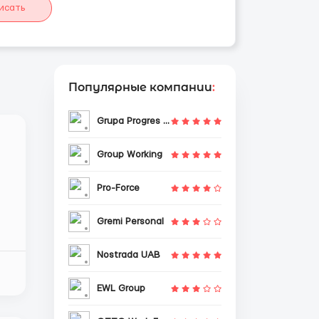
исать
Популярные компании
:
Grupa Progres Sp. z o.o.
Group Working
Pro-Force
Gremi Personal
я
Nostrada UAB
EWL Group