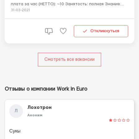
плата за час (НЕТТО): ~10 Занятость: полная Знание
языка: не обязательно Проживание: бесплатно
31-03-2021
Стоимость вакансии: платная Информация: Требуются
каменщики на черновую кладку а также на
клинкер,только по польским рабочим визам и по биом...
Откликнуться
Смотреть все вакансии
Отзывы о компании Work in Euro
Лохотрон
Л
Аноним
Сукы