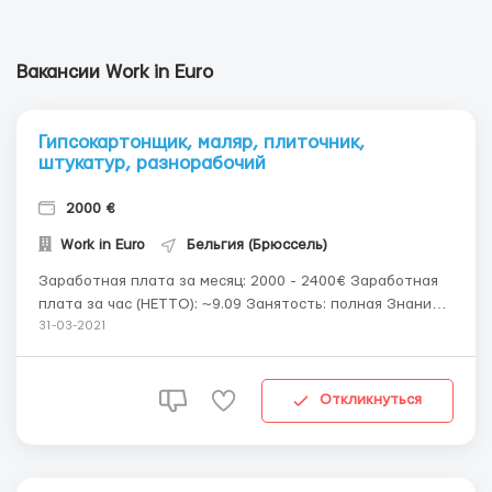
Вакансии Work in Euro
Гипсокартонщик, маляр, плиточник,
штукатур, разнорабочий
2000 €
Work in Euro
Бельгия (Брюссель)
Заработная плата за месяц: 2000 - 2400€ Заработная
плата за час (НЕТТО): ~9.09 Занятость: полная Знание
языка: не обязательно Проживание: бесплатно
31-03-2021
Стоимость вакансии: платная Информация: Требуются
рабочие строительных и отделочных специальностей
от 21 до 55 лет. -Плиточник-облицовщик...
Откликнуться