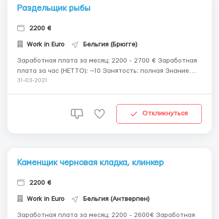
Раздельщик рыбы
2200 €
Work in Euro
Бельгия (Брюгге)
Заработная плата за месяц: 2200 - 2700 € Заработная
плата за час (НЕТТО): ~10 Занятость: полная Знание
языка: не обязательно Проживание: бесплатно
31-03-2021
Стоимость вакансии: платная Информация: На роботу в
Бельгию нужен филировщики рыби (2-8 особи.)
Обязанности: Филировка рыб для ресторано...
Откликнуться
Каменщик черновая кладка, клинкер
2200 €
Work in Euro
Бельгия (Антверпен)
Заработная плата за месяц: 2200 - 2600€ Заработная