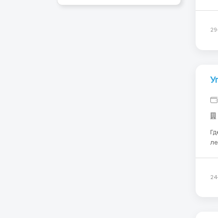
18
докумен
До
29
У
Гд
ле
укра
24