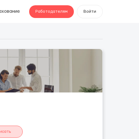
ахование
Работодателям
Войти
исать