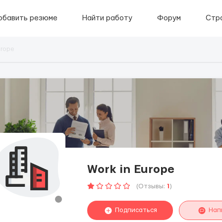
обавить резюме
Найти работу
Форум
Стр
urope
Work in Europe
(Отзывы:
1
)
Подписаться
Нап