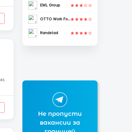
EWL Group
OTTO Work Force
Randstad
 45
Не пропусти
вакансии за
границей