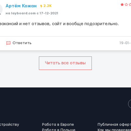
Артём Кожан
2.2K
на layboard.com c 17-12-2021
 вакансий и нет отзывов, сайт и вообще подозрительно.
3
Ответить
19-01
Читать все отзывы
стройству
Работа в Европе
Публичная офер
Работа в Польше
Как мы проверяе