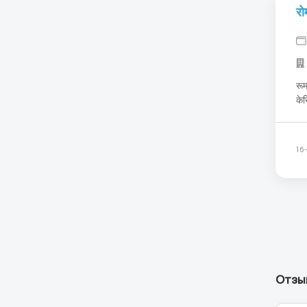
रो
रूमा
केसिंग
के 
जरू
16
Отзыв