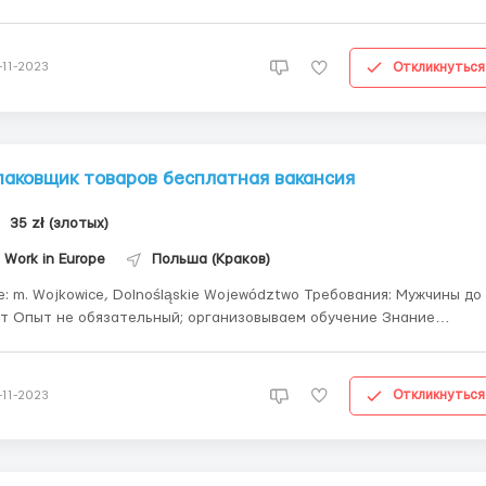
0 дней с продлением в Чехии ещё на 180 дней. Сроки изготовления
тов месяц. Рохлик. Работа на складе продуктов питания.
лжность: работник склада. Зара...
Откликнуться
-11-2023
паковщик товаров бесплатная вакансия
35 zł (злотых)
Work in Europe
Польша (Краков)
е: m. Wojkowice, Dolnośląskie Województwo Требования: Мужчины до
т Опыт не обязательный; организовываем обучение Знание
инского или русского языка. Обязанности: • Комплектация товаров
со сканером; • Упаковка товаров в коробки; • Хорошее состояние з...
Откликнуться
-11-2023