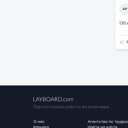
АР
130
Портал поиска работы во всем мире.
О нас
Агентства по трудоу
Карьера
Найти на карте