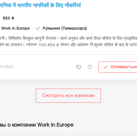
मानिया में भारतीय नागरिकों के लिए नौकरियां
850 €
Work in Europe
Румыния (Тимишоара)
नी। तिमिशोरा बिल्कुल कानूनी रोजगार। कार्य अनुबंध और कार्य वीजा सॉसेज के लिए प्राकृतिक
 का उत्पादन। *वेतन* 750-850 € भोजन और आवास* नि:शुल्क! सॉसेज के बाद के उत्पादन
लिए मांस उत्पादों के प्रसंस्करण और तैयारी के लिए खरीदारी करें। मांस उद्योग संयंत्र। अनुभव
रत नहीं ...
Откликнуться
-11-2023
Смотреть все вакансии
ы о компании Work in Europe