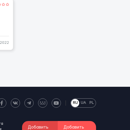
-2022
RU
UA
PL
та
Добавить
Добавить
м