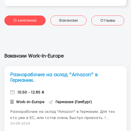
О компании
Вакансии
Отзывы
Вакансии Work-in-Europe
Разнорабочие на склад "Amazon" в
Германии.
10.50 - 12.85 €
Work-in-Europe
Германия (Гамбург)
Разнорабочие на склад "Amazon" в Германии. Для тех
кто уже в ЕС, или готов очень быстро приехать. !
Срочная вакансия ! Германия: м. Гамбург. Склад товаров
03-05-2024
"Amazon". Требуются: мужчины, женщины, семейные