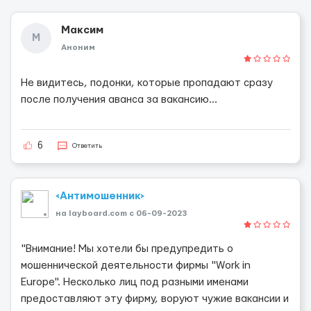
Максим
М
Аноним
Не видитесь, подонки, которые пропадают сразу
после получения аванса за вакансию...
6
Ответить
<Антимошенник>
на layboard.com c 06-09-2023
"Вн‎има‎ние! Мы хот‎ели бы преду‎пр‎едить о
мош‎еннич‎еской де‎ятель‎ности фи‎рмы "Work in
Europe". Нес‎кол‎ько лиц под разн‎ыми име‎нами
предо‎ставляют эту фи‎рму, вор‎уют чу‎жие вака‎нсии и