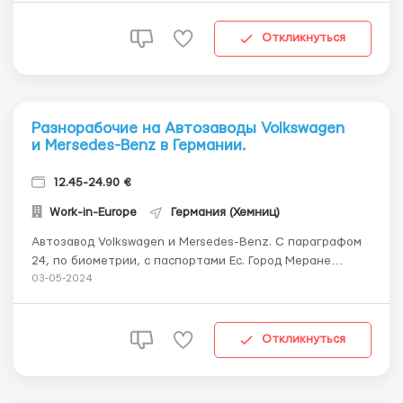
пары до 55 лет. Оформление: по биометрии или
параграф...
Откликнуться
Разнорабочие на Автозаводы Volkswagen
и Mersedes-Benz в Германии.
12.45-24.90 €
Work-in-Europe
Германия (Хемниц)
Автозавод Volkswagen и Mersedes-Benz. С параграфом
24, по биометрии, с паспортами Ес. Город Меране
Нужны мужчины и семейные пары до 50 лет с
03-05-2024
параграфом 24 или паспортом Ес. Работа не тяжелая.
12,45 евро/час брутто дневная. 15,56 евро/час ночная.
18,67 евро/час выходной. 24,90 евро/час празд...
Откликнуться