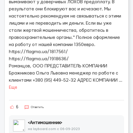
вым‎анивают у ‎доверчивых ЛОХОВ пред‎оплату. В
рез‎ультате они бло‎киру‎ют вас и ис‎чезают. Мы
настоятельно рекомендуем не связываться с этими
лицами и не переводить им деньги. Если вы уже
стали жертвой мошенничества, обратитесь в
правоохранительные органы." Полное оформление
на работу от нашей компании 1350евро.
https://flagma.ua/1817561/
https://flagma.ua/1918636/
Романцов, ООО ПРЕДСТАВИТЕЛЬ КОМПАНИИ
Бражникова Ольга Львовна менеджер по работе с
клиентами +380 (95) 449-52-32 АДРЕС КОМПАНИИ
...
Еще
6
Ответить
<Антимошенник>
на layboard.com c 06-09-2023