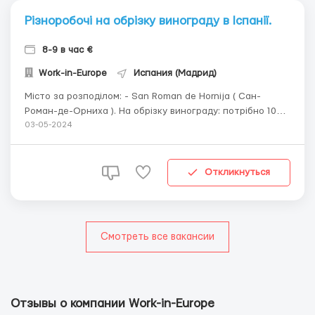
Різноробочі на обрізку винограду в Іспанії.
8-9 в час €
Work-in-Europe
Испания (Мадрид)
Місто за розподілом: - San Roman de Hornija ( Сан-
Роман-де-Орниха ). На обрізку винограду: потрібно 10
осіб. Потрібні: (чоловіки, жінки та пари). ( за бажанням
03-05-2024
можна працювати і в неділю ). Оплата праці: 8-9 €/
нетто за годину, є премії. Графік: По 8-12 годин, 6
денний робочий тижд...
Откликнуться
Смотреть все вакансии
Отзывы о компании Work-in-Europe