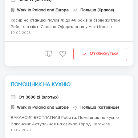
Work in Poland and Europe
Польша (Краков)
Касир на станцію палив Ж до 40 років зі своїм житлом
Робота в місті Скавіна Оформлення у місті Краків
Обов'язки: - професійна обслуга клієнта за касою та в
10-02-2023
бістро - позитивний підхід до клієнта - інформування
про актуальні акції - дбання про чистоту та порядок ...
Откликнуться
ПОМОЩНИК НА КУХНЮ
От 3600 zł (злотых)
Work in Poland and Europe
Польша (Катовице)
ВАКАНСИЯ БЕСПЛАТНАЯ Работа: Помощник на кухню
Вакансия: Актуальная на сейчас. Город: Katowice.
Оплата труда НЕТТО за час: Зарплата - 16,47 зл.
10-02-2023
Зарплата до 26 лет - 18,41 зл. Зарплата студентов до