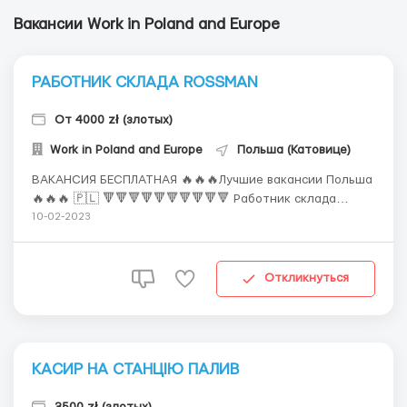
Вакансии Work in Poland and Europe
РАБОТНИК СКЛАДА ROSSMAN
От 4000 zł (злотых)
Work in Poland and Europe
Польша (Катовице)
ВАКАНСИЯ БЕСПЛАТНАЯ 🔥🔥🔥Лучшие вакансии Польша
🔥🔥🔥 🇵🇱 🔻🔻🔻🔻🔻🔻🔻🔻🔻🔻 Работник склада
ROSSMANN 🔶🔶🔶 🔺🔺🔺🔺🔺🔺🔺🔺🔺🔺 🔶Примечание
10-02-2023
🔸Фирма ROSSMANN - это ведущая розничная сеть
торговли товарами для красоты и здоровья,
предлагающая широкий ассортимент разнообразных и
Откликнуться
высококачественных косметических и ...
КАСИР НА СТАНЦІЮ ПАЛИВ
3500 zł (злотых)