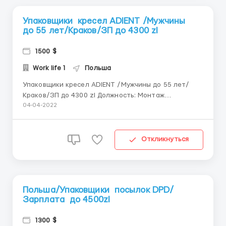
Упаковщики кресел ADIENT /Мужчины
до 55 лет/Краков/ЗП до 4300 zl
1500 $
Work life 1
Польша
Упаковщики кресел ADIENT /Мужчины до 55 лет/
Краков/ЗП до 4300 zl Должность: Монтаж
автомобильных кресел ADIENT Заработная плата:
04-04-2022
-От 16.80 до 18.00 нетто/час(от 28 100 грн./мес.)
Обязанности: - Простая мануальная работа -
Работа при изготовлении элитных автомобильны...
Откликнуться
Польша/Упаковщики поcылок DPD/
Зарплата до 4500zl
1300 $