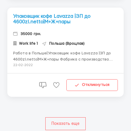
Упаковщик кофе Lavazza |ЗП до
4600zl.netto|М+Ж+пары
35000 грн.
Work life 1
Польша (Вроцлав)
Работа в Польше|Упаковщик кофе Lavazza |ЗП до
4600zl.netto|М+Ж+пары Фабрика с производства
кофе Mokate и чая Loyd а также фасовка кофе
22-02-2022
Lavazza в городе Жоры(Польша) предоставляет для
мужчин, для женщин и для семейных пар работу на
производство продукции и ее упаковку. Завод
Откликнуться
производит различные в...
Показать еще