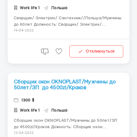
Work life 1
Польша
Сварщик/ Электрик/ Сантехник//Польша/Мужчины
до 60лет Должность: Сварщик/ Электрик/
Сантехник Заработная плата: -От 18.80 до 22.00
19-04-2022
нетто/час(от 29 500 грн./мес.) - + премии до 250 зл/
мес. Требование: -Мужчины до 60лет. - опыт работы
не менее 5 мес (в Украине или Польш...
Откликнуться
Сборщик окон OKNOPLAST/Мужчины до
50лет/ЗП до 4500zl/Краков
1300 $
Work life 1
Польша
Сборщик окон OKNOPLAST/Мужчины до 50лет/ЗП
до 4500zl/Краков Дожность: Сборщик окон
Обязанности: Сборка ,монтаж Заработная плата:
12-04-2022