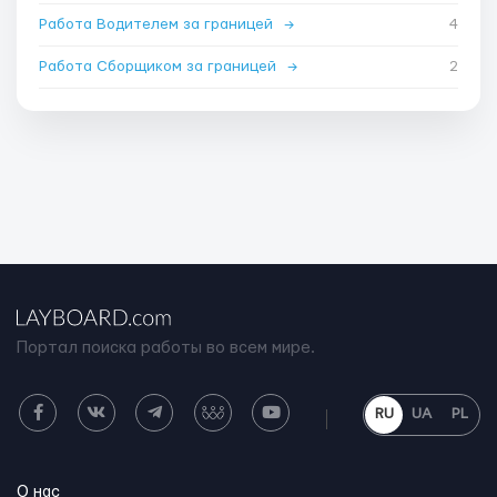
Работа Водителем за границей
→
4
Работа Сборщиком за границей
→
2
Портал поиска работы во всем мире.
RU
UA
PL
О нас