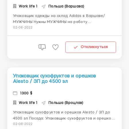
Work life 1
Польша (Варшава)
Упаковщик одежды на склад Adidas в Варшаве/
МУЖЧИНЫ Нужны МУЖЧИНЫ на работу
упаковщиками на склады новой одежды известного
02-08-2022
мирового бренда, которая является
представителем крупнейшей в Европе розничной
сети по торговле одеждой. Упаковщик одежды
Откликнуться
бренда Adidas! 18−60 р! Тип договора &mda...
Упаковщик сухофруктов и орешков
Alesto / ЗП до 4500 зл
1300 $
Work life 1
Польша (Вроцлав)
Упаковщик сухофруктов и орешков Alesto / ЗП до
4500 зл Посада: Упаковщик сухофруктов и орешков
Заработная плата: 15,80-16,80 нетто/час( до 4500
02-08-2022