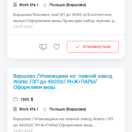
Work life 1
Польша (Варшава)
Варшава/Фасовка чая/ЗП до 4500 zl/Бесплатное
жилье/Оформляем визы Проводим набор мужчин для
работы (расфасовка, паковка, маркировка чая
22-07-2022
разных сортов) на польской фабрике чая Dilmah.
Фабрика расположена в столице Польши – городе
Варшаве. Заработная плата 4300-4500 zl
Откликнуться
Оформляем визы! ...
Варшава /Упаковщики на пивной завод
Warka /ЗП до 4600zl/ М+Ж+ПАРЫ/
Оформляем визы
1300 $
Work life 1
Польша (Варшава)
Варшава /Упаковщики на пивной завод Warka /ЗП
до 4600zl/ М+Ж+ПАРЫ/Оформляем визы
+официальное трудоустройство ( умова о праце)
22-07-2022