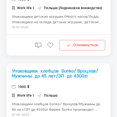
Work life 1
Польша (Лодзинское воеводство)
Упаковщики детских игрущек/Много часов/Лодзь
Упаковщики на складе детских игрушек, детской
одежды и товаров для мамочек Место работы: Лодзь
18-07-2022
Адрес предприятия: (на карте Google искать DHL
Supply Chain (Poland) (SMYK), Jędrzejowska 43, 90-
001 Łódź) Зарплата: - 14,45 зл не...
Откликнуться
Упаковщики хлебцов Sonko/ Вроцлав/
Мужчины до 45 лет/ЗП до 4300zl
1300 $
Work life 1
Польша
Упаковщики хлебцов Sonko/ Вроцлав/Мужчины до
45 лет/ЗП до 4300zl Фирма Sonko производит
полезные продукты питания: рисовые, ржаные и
01-05-2022