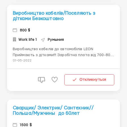
Виробництво кабелів/Поселяють з
дітками Безкоштовно
800 $
Work life 1
Румыния
Виробництво кабелів до автомобілів LEON
Приймають з дітками!!! Заробітна плата від 700-800
€; Робота по 8 год/день, 5-6 днів на тиждень;
01-05-2022
Офіційне працевлаштування за договором; Арад або
Бистріца (Румунія). Зарплата ставка згідно договору
від 500 євро без надбавок і премі...
Откликнуться
Сварщик/ Электрик/ Сантехник//
Польша/Мужчины до 60лет
1500 $