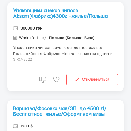
Упаковщики снеков чипсов
Aksam(Фабрика)4300zl+жилье/Польша
300000 грн.
Work life 1
Польша (Бельско-Бяла)
Упаковщики чипсов Lays +бесплатное жилье/
Польша/Завод Фабрика Aksam - является одним из
крупнейших польских брендов на рынке соленых
31-07-2022
снеков, в его предложение входят: палочки,
крекеры, чипсы, арахис, попкорн. Работа для
мужчин, всему обучают! Расположен в городе
Откликнуться
Малець (Польша). Упаковщики чипсо...
Варшава/Фасовка чая/ЗП до 4500 zl/
Бесплатное жилье/Оформляем визы
1300 $