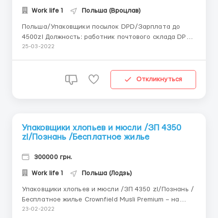
Work life 1
Польша (Вроцлав)
Польша/Упаковщики поcылок DPD/Зарплата до
4500zl Должность: работник почтового склада DPD
– международная служба экспресс-доставки. Также
25-03-2022
DPD является частью одной из крупнейших
логистических сетей в Европе. Условия работы: ●
17.00 зл/час нетто ● 18.00 зл/час нетто до 26 лет ...
Откликнуться
Упаковщики хлопьев и мюсли /ЗП 4350
zl/Познань /Бесплатное жилье
300000 грн.
Work life 1
Польша (Лодзь)
Упаковщики хлопьев и мюсли /ЗП 4350 zl/Познань /
Бесплатное жилье Crownfield Musli Premium – на
данный момент производят вкусные сухие завтраки,
23-02-2022