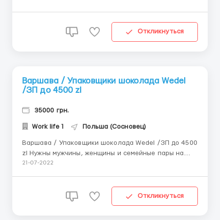
+бесплатное жилье +безплатно рабочая одежда
+рускоязычный координатор Пивоваренный завод
Warka в Варшаве является старейшим
Откликнуться
пивоваренным заводом в П...
Варшава / Упаковщики шоколада Wedel
/ЗП до 4500 zl
35000 грн.
Work life 1
Польша (Сосновец)
Варшава / Упаковщики шоколада Wedel /ЗП до 4500
zl Нужны мужчины, женщины и семейные пары на
фабрику E.Wedel. Lotte Wedel Sp.z o.o. является
21-07-2022
одной из самых известных шоколадных марок в
Польше. Нужны работники готовы работать и
зарабатывать. Трудоустройство по визам.
Откликнуться
Оформляем визы в короткие срок...