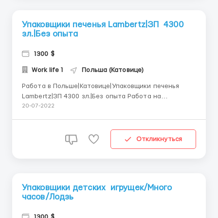
Упаковщики печенья Lambertz|ЗП 4300
зл.|Без опыта
1300 $
Work life 1
Польша (Катовице)
Работа в Польше|Катовице|Упаковщики печенья
Lambertz|ЗП 4300 зл.|Без опыта Работа на
кондитерской фабрике для тех, кто хочет узнать,
20-07-2022
как делают сладости на одном из самых известных
производств в Польше.Требуются рабочие на
упаковку печенья на фабрику Lambertz. Работа не
Откликнуться
сложная .Всему вас научат....
Упаковщики детских игрущек/Много
часов/Лодзь
1300 $