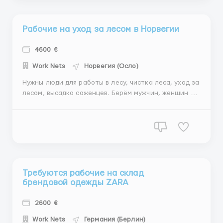
г...
Рабочие на уход за лесом в Норвегии
4600 €
Work Nets
Норвегия (Осло)
Нужны люди для работы в лесу, чистка леса, уход за
лесом, высадка саженцев. Берём мужчин, женщин и
семейные пары. Работодатель даёт очень хорошее
жильё по два человека , со всеми удобствами.
Оплата труда без от 4600 евро, нетто Работа от
прямого работодателя, по контракту. Вылет
группой с Ки...
Требуются рабочие на склад
брендовой одежды ZARA
2600 €
Work Nets
Германия (Берлин)