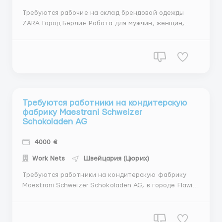
Требуются рабочие на склад брендовой одежды
ZARA Город Берлин Работа для мужчин, женщин,
семейных пар Возраст: от 19 до 60 лет.
Обязанности: операции по упаковке, сортировке,
комплектованию продукции, так же стикеровка
продукции и работа по складу. Режим работы:
Дневая смена, 8-10 часов,...
Требуются работники на кондитерскую
фабрику Maestrani Schweizer
Schokoladen AG
4000 €
Work Nets
Швейцария (Цюрих)
Требуются работники на кондитерскую фабрику
Maestrani Schweizer Schokoladen AG, в городе Flawil
Обязанности : упаковка, фасовка, контроль
качества, а так же стикеров продукции. Заработная
плата 15.5€/ час (нетто). Рабочий день 8-10 часов,