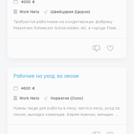
4000 €
Work Nets
Швейцария (Цюрих)
Требуются работники на кондитерскую фабрику
Maestrani Schweizer Schokoladen AG, в городе Flawil
Обязанности : упаковка, фасовка, контроль
качества, а так же стикеров продукции. Заработная
плата 15.5€/ час (нетто). Рабочий день 8-10 часов,
5-6 дней в неделю, есть переработки . Жильё п...
Рабочие на уход за лесом
4600 €
Work Nets
Норвегия (Осло)
Нужны люди для работы в лесу, чистка леса, уход за
лесом, высадка саженцев. Берём мужчин, женщин и
семейные пары. Работодатель даёт очень хорошее
жильё по два человека , со всеми удобствами.
Оплата труда без от 4600 евро, нетто Работа от