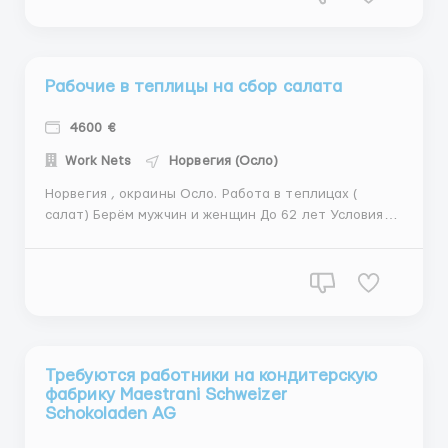
5-6 дней в неделю, есть переработки . Жильё п...
Рабочие в теплицы на сбор салата
4600 €
Work Nets
Норвегия (Осло)
Норвегия , окраины Осло. Работа в теплицах (
салат) Берём мужчин и женщин До 62 лет Условия
работы: 168 кроны в час, в евро это примерно 16,95€
45-55 часов в неделю 🔥 Контракт от одного месяца.
Проживание рядом с работой предоставляет и
оплачивает работодатель. Организованный вылет
г...
Требуются работники на кондитерскую
фабрику Maestrani Schweizer
Schokoladen AG