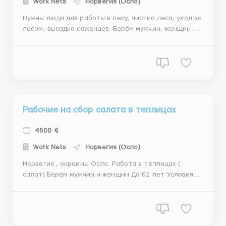
Work Nets
Норвегия (Осло)
Нужны люди для работы в лесу, чистка леса, уход за
лесом, высадка саженцев. Берём мужчин, женщин и
семейные пары. Работодатель даёт очень хорошее
жильё по два человека , со всеми удобствами.
Оплата труда без от 4600 евро, нетто Работа от
прямого работодателя, по контракту. Вылет
группой с Ки...
Рабочие на сбор салата в теплицах
4500 €
Work Nets
Норвегия (Осло)
Норвегия , окраины Осло. Работа в теплицах (
салат) Берём мужчин и женщин До 62 лет Условия
работы: 168 кроны в час, в евро это примерно 16,95€
45-55 часов в неделю 🔥 Контракт от одного месяца.
Проживание рядом с работой предоставляет и
оплачивает работодатель. Организованный вылет