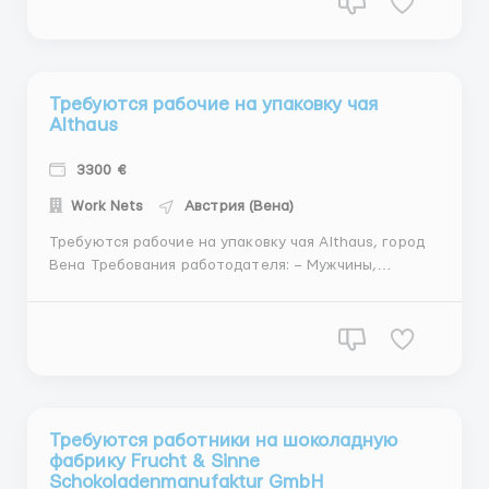
прямого работодателя, по контракту. Вылет
группой с Ки...
Требуются рабочие на упаковку чая
Althaus
3300 €
Work Nets
Австрия (Вена)
Требуются рабочие на упаковку чая Althaus, город
Вена Требования работодателя: – Мужчины,
женщины, семейные пары – Возраст от 18 до 60 –
Можно без опыта работы – Знание языка
приветствуется(но не обязательно) – Желание
работать и зарабатывать – Ответствен...
Требуются работники на шоколадную
фабрику Frucht & Sinne
Schokoladenmanufaktur GmbH