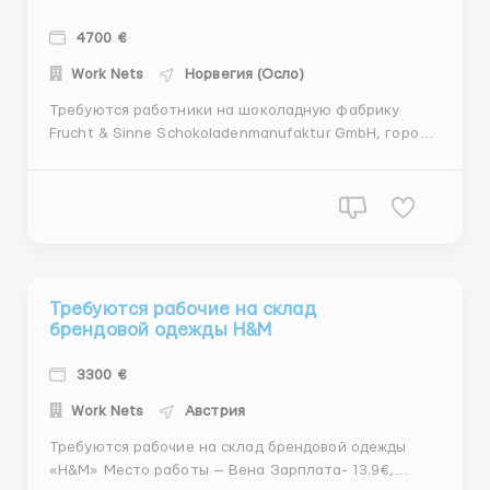
4700 €
Work Nets
Норвегия (Осло)
Требуются работники на шоколадную фабрику
Frucht & Sinne Schokoladenmanufaktur GmbH, город
Осло. Обязанности: Поставка товаров на
производственной линии для обеспечения
непрерывности производства; Упаковка и
сортировка готовой продукции; Контроль качества
готовой продукции. Требова...
Требуются рабочие на склад
брендовой одежды H&M
3300 €
Work Nets
Австрия
Требуются рабочие на склад брендовой одежды
«H&M» Место работы — Вена Зарплата- 13.9€,