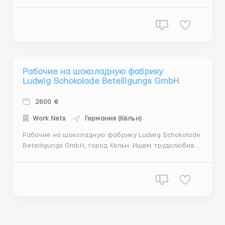
НЕТТО График работы: понедельник-суббота, 8
часов в день ( + подработка ) От 200 часов в месяц.
Обязанности: - упаковка продукции; - расфасовка и
стикеровка товара; - контро...
Рабочие на шоколадную фабрику
Ludwig Schokolade Beteiligungs GmbH
2600 €
Work Nets
Германия (Кёльн)
Рабочие на шоколадную фабрику Ludwig Schokolade
Beteiligungs GmbH, город Кёльн. Ищем трудолюбивых
и добросовесных кандидатов. Требования: Мужчины,
женщины, семейные пары, возраст до 60 лет.
Официальное трудоустройство Условия работы: Пн-
Пт – 8-10 часов, суббота – 8 часов(по жел...