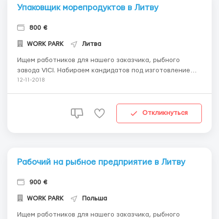
Упаковщик морепродуктов в Литву
800 €
WORK PARK
Литва
Ищем работников для нашего заказчика, рыбного
завода VICI. Набираем кандидатов под изготовление
литовской рабочей визы Д. Город работы Плунге.
12-11-2018
Обязанности: Упаковка, взвешивание, упаковка
замороженных рыбных продуктов. Упаковка в мешки и
коробки. Работа в цеху с температурой + 10 С. Зп в
Откликнуться
месяц 800...
Рабочий на рыбное предприятие в Литву
900 €
WORK PARK
Польша
Ищем работников для нашего заказчика, рыбного