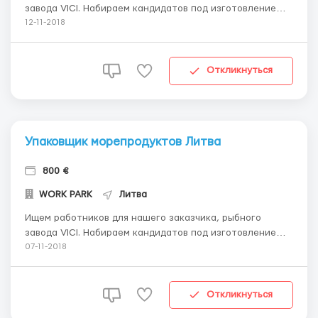
завода VICI. Набираем кандидатов под изготовление
литовской рабочей визы Д. Город работы Плунге.
12-11-2018
Обязанности: переработка филе рыбы (вырезанный
кости из филе). Работа с ножами и оборудованием
Работа в помещениях с температурой + 10 ° С. График с
Откликнуться
7....
Упаковщик морепродуктов Литва
800 €
WORK PARK
Литва
Ищем работников для нашего заказчика, рыбного
завода VICI. Набираем кандидатов под изготовление
литовской рабочей визы Д. Город работы Плунге.
07-11-2018
Обязанности: Упаковка, взвешивание, упаковка
замороженных рыбных продуктов. Упаковка в мешки и
коробки. Работа в цеху с температурой + 10 С. Зп в
Откликнуться
месяц 600...