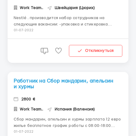
Work Team..
Швейцария (Цюрих)
Nestlé . производится набор сотрудников на
следующие вакансии: -упаковка и стикеровка
продукции -фасовка продукции - водители с
01-07-2022
категорией Б и С -водители карров Условия
трудоустройства: -требуются мужчины и женщины
возрастом от 18 до 60 лет -Рабочая неделя 5 дней с
Откликнуться
возмо...
Работник на Сбор мандарин, апельсин
и хурмы
2800 €
Work Team..
Испания (Валенсия)
Сбор мандарин, апельсин и хурмы зарплата 12 евро
жилье бесплатное график работы с 08:00-18:00
выходной воскресенье можно провести на море так
01-07-2022