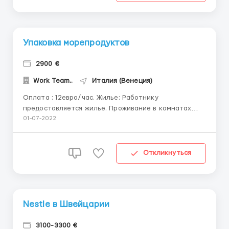
составляет...
Упаковка морепродуктов
2900 €
Work Team..
Италия (Венеция)
Оплата : 12евро/час. Жилье: Работнику
предоставляется жилье. Проживание в комнатах
хостела по 2-3 человека. Фото жилья имеется!
01-07-2022
Комнаты достаточно просторные, с необходимой
мебелью! Семейные пары поселяются отдельно! Все
необходимое уже есть: (Стиральная машина, свой
Откликнуться
санузел, ку...
Nestle в Швейцарии
3100-3300 €