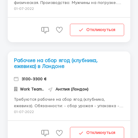
физическая. Производство: Мужчины на погрузке.
Женщины на упаковке готовых изделий (таблетки
01-07-2022
для стиральных машин, для посудомоек,
ароматические бомбочки для ванн) Требования:
мужчины/женщины/пары возрастом до 60 лет
Откликнуться
Активные Заработная плата: Поч...
Рабочие на сбор ягод (клубника,
ежевика) в Лондоне
3100-3300 €
Work Team..
Англия (Лондон)
Требуются рабочие на сбор ягод (клубника,
ежевика). Обязанности: - сбор урожая - упаковка -
фасовка - контроль качества Работа для мужчин,
01-07-2022
женщин, семейных пар Возраст от 18 до 60 лет
Заработная плата выплачивается 1 раз в неделю.
Минимальная оплата труда за один час работы
Откликнуться