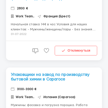
2800 €
Work Team..
Франция (Брест)
Начальная ставка 14€ в час Условия для наших
клиентов: - Мужчины/женщины/пары - Без знания
языка и без квалификации - Возраст от 18 до 60 лет
01-07-2022
ГРАФИК РАБОТЫ: • Работа по 8 часов, 5 дней в
неделю + переработки • До 240 часов в месяц
Обязанности: ─ Контроль качества товара...
Откликнуться
Упаковщики на завод по производству
бытовой химии в Сарагосе
3100-3300 €
Work Team..
Испания (Сарагоса)
Мужчины: фасовка и погрузка порошка. Работа