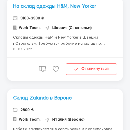
На склад одежды H&M, New Yorker
3100-3300 €
Work Team..
Швеция (Стокгольм)
Склады одежды H&M и New Yorker в Швеции
г.Стокгольм. Требуются рабочие на склад по
сортировке брендовой одежды.Работа очень
01-07-2022
простая и легкая. Работа в комфортных условиях с
хорошим отношением к сотрудникам. Место работы:
город Стокгольм Обязанности: упаковке заказов в
Откликнуться
картонные коробки; сортиров...
Склад Zalando в Вероне
2800 €
Work Team..
Италия (Верона)
Работа заключается в сортировке и переупаковке