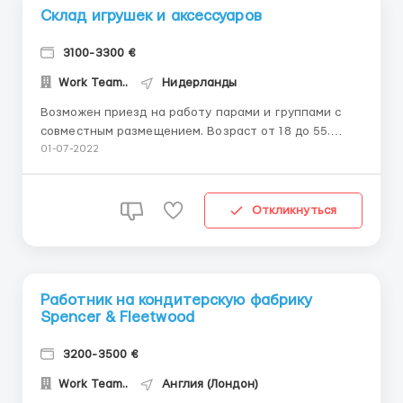
Склад игрушек и аксессуаров
3100-3300 €
Work Team..
Нидерланды
Возможен приезд на работу парами и группами с
совместным размещением. Возраст от 18 до 55.
Оплата труда - 14 € / час. Работа на складе с
01-07-2022
аксессуарами Собираем и выполняем заказы,
упаковываем и маркируем товары, переупаковываем
возврат. Подготовить товар к отправке. Работайте
Откликнуться
с...
Работник на кондитерскую фабрику
Spencer & Fleetwood
3200-3500 €
Work Team..
Англия (Лондон)