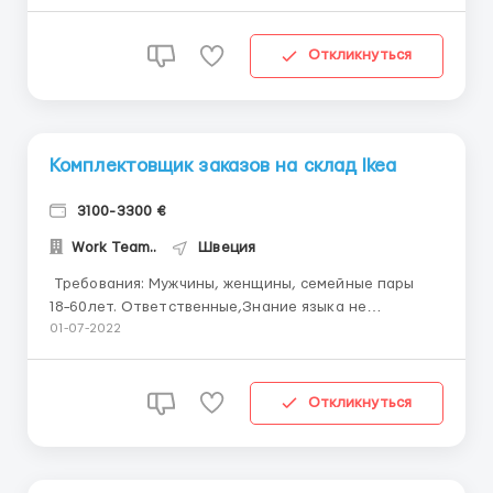
Поднимать тяжести не нужно. Требуются: мужчины,
женщины, семейные пары от 18 до 60 лет Условия
труда: почасовая ставка: 18 €/час нетто; за ...
Откликнуться
Комплектовщик заказов на склад Ikea
3100-3300 €
Work Team..
Швеция
​​​​​​ Требования: Мужчины, женщины, семейные пары
18−60лет. Ответственные,Знание языка не
требуется — Обязанности : -комплектация заказов;
01-07-2022
упаковка, сортировка продукции (одежда, обувь);
-работа со сканером; -стикеровка товара, проверка
на брак. Условия: Оплата труда : 16 евр...
Откликнуться