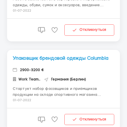
одежды, обуви, сумок и аксесуаров, введение
данных с товара при помощи сканера в компьютер.
01-07-2022
Проверка возвращенного товара на целостность и
наличия бирок. Работа несложная, и не требующая
специальных навыков и опыта, без шумов и запахов
Откликнуться
в комфортном и сп...
Упаковщик брендовой одежды Columbia
2900-3200 €
Work Team..
Германия (Берлин)
Стартует набор фасовщиков и приёмщиков
продукции на складе спортивного магазина
«Columbia Sportswear Ingolstadt Outlet»!
01-07-2022
Требования: мужчины/женщины, приветствуются
семейные пары, предпочтительно возрастом до 60
лет. Обязанности: Приём и разгрузка продукции;
Откликнуться
Распаковка и пред...