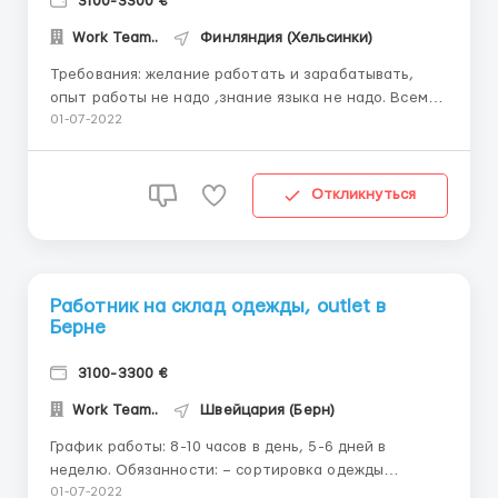
3100-3300 €
Work Team..
Финляндия (Хельсинки)
Требования: желание работать и зарабатывать,
опыт работы не надо ,знание языка не надо. Всему
обучат,рабочую одежду выдают бесплатно.
01-07-2022
Мужчины,женщины,семейные пары до 60лет
Обязанности -упаковка и стикеровка продукции,
-обслуживание машин, -работа на
Откликнуться
производственной линии, -складывание продукц...
Работник на склад одежды, outlet в
Берне
3100-3300 €
Work Team..
Швейцария (Берн)
График работы: 8-10 часов в день, 5-6 дней в
неделю. Обязанности: – сортировка одежды
(мужская, женская, детская); – упаковка одежды.
01-07-2022