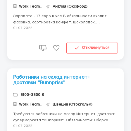
Work Team..
Англия (Оксфорд)
Зарплата - 17 евро в час В обязанности входит
фасовка, сортировка конфет, шоколадок,
батончиков, упаковка в коробки; Работать минимум
01-07-2022
8 часов в день, можно больше, до 12; 5 дней в
неделю (выходные по желанию можно выходить на
работу) Жильё предоставляет работодатель. В
Откликнуться
комнатах проживает по...
Работники на склад интернет-
доставки "Bunnpriss"
3100-3300 €
Work Team..
Швеция (Стокгольм)
Требуются работники на склад Интернет-доставки
супермаркета "Bunnpriss". Обязанности: Сборка
заказов по складе, упаковка, стикеровка.
01-07-2022