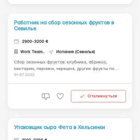
Работник на сбор сезонных фруктов в
Севилье
2900-3200 €
Work Team..
Испания (Севилья)
Сбор сезонных фруктов: клубника, абрикос,
нектарин, персики, черешня, другие фрукты по
сезону. Фрукты крупные, собирать легко. Климат
01-07-2022
отличный. Выходной можно провести на море.
График работы: - 6-7 часов в день, есть перерыв на
обед; - 6 дней в неделю, воскресенье выходной
Откликнуться
Зарплата:12...
Упаковщик сыра Фета в Хельсинки