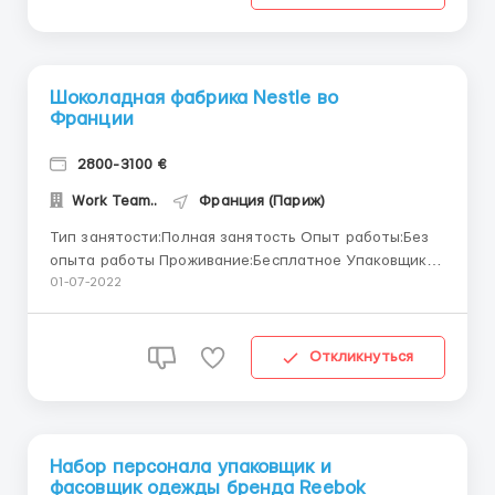
Шоколадная фабрика Nestle во
Франции
2800-3100 €
Work Team..
Франция (Париж)
Тип занятости:Полная занятость Опыт работы:Без
опыта работы Проживание:Бесплатное Упаковщик
шоколадной продукции на шоколадную фабрику в
01-07-2022
Париж Требуются упаковщики шоколадной
продукции на шоколадную фабрику “Nеstlе".
Семейные пары, мужчины и женщины. Обязанности:
Откликнуться
поставк...
Набор персонала упаковщик и
фасовщик одежды бренда Reebok