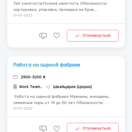
Тип занятости:Полная занятость Обязанности:
сортировка, упаковка, проверка на брак,
стикеровка готовой продукции.Условия работы: *
01-07-2022
Зарплата 17 евро в час. * Рабочий график: 6 дней,
по 8-12 часов (по желанию), только дневные смены.
В связи с увеличением спроса, фабрика
Откликнуться
устанавливает дополнител...
Работа на сырной фабрике
2900-3200 €
Work Team..
Швейцария (Цюрих)
​​​​​​ Работа на сырной фабрике Мужчины, женщины,
семейные пары от 18 до 60 лет Обязанности:
Упаковка Сортировка Контроль качества
01-07-2022
Маркировка Сортировка Оплата: 19 евро в час
нетто График работы: С понедельника по пятницу с
08:00 до 18:00 Возможны переработк...
Откликнуться