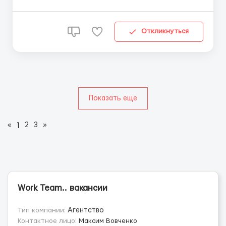
Требования: возраст от 18 до 60 лет; без опыта
работы; знание языка не требуется. Условия
работы: Зарплата: 17 евро в час 7 Зарплату
Откликнуться
выплачива...
Показать еще
«
2
3
»
1
Work Team.. вакансии
Тип компании:
Агентство
Контактное лицо:
Максим Вовченко