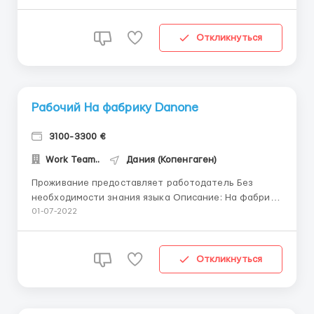
как жилье находится в пешей доступности от моря
...
Откликнуться
Рабочий На фабрику Danone
3100-3300 €
Work Team..
Дания (Копенгаген)
Проживание предоставляет работодатель Без
необходимости знания языка Описание: На фабрику
Danone вблизи Копенгагена требуется рабочий на
01-07-2022
следующие процессы: Упаковка готовой продукции;
Рабочий на производственную линию; Работник на
погрузчик; Компания предоставляет: Бесплатное
Откликнуться
жилье в пешей ...