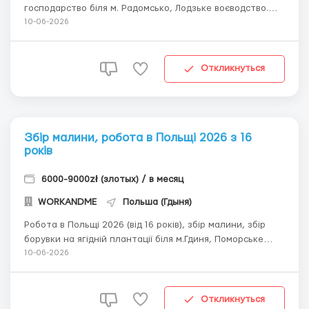
господарство біля м. Радомсько, Лодзьке воєводство.
Малина 6-10 зл за кг, борувка 5-7 зл за кг, робочий день
10-06-2026
10-12 годин/6 днів на тиждень. Житло 300 зл/міс, хороші
умови. Середня місячна зарплата 6000-9000 злотих
нетто. Оформлення офіційне, зарпл...
Откликнуться
Збір малини, робота в Польщі 2026 з 16
років
6000-9000zł (злотых) / в месяц
WORKANDME
Польша (Гдыня)
Робота в Польщі 2026 (від 16 років), збір малини, збір
борувки на ягідній плантації біля м.Гдиня, Поморське
воєводство. Збір триває з червня по жовтень. Малина
10-06-2026
6-10 зл/кг, борувка 5-7 зл/кг. За місяць 6000-9000 зл і
вище, в залежності від кількості зібраних кілограмів. В
господарств...
Откликнуться