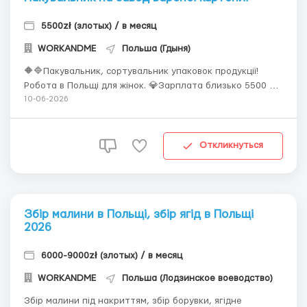
5500zł (злотых) / в месяц
WORKANDME
Польша (Гдыня)
🔶🔷Пакувальник, сортувальник упаковок продукції!
Робота в Польщі для жінок. 💎Зарплата близько 5500 зл
нетто/міс. 💮Вакансія хороша, перевірена роками! 🌟
10-06-2026
Завод в Хочево, 53 км від м.Гдиня, Поморське
воєводство. 🌠Умови праці: робота в чистоті, немає ні
холоду, ні зайвої вологості, нормальний темп, ба...
Откликнуться
Збір малини в Польщі, збір ягід в Польщі
2026
6000-9000zł (злотых) / в месяц
WORKANDME
Польша (Лодзинское воеводство)
Збір малини під накриттям, збір борувки, ягідне