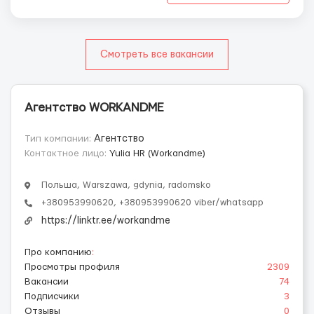
Смотреть все вакансии
Агентство WORKANDME
Тип компании:
Агентство
Контактное лицо:
Yulia HR (Workandme)
Польша, Warszawa, gdynia, radomsko
+380953990620, +380953990620 viber/whatsapp
https://linktr.ee/workandme
Про компанию
:
Просмотры профиля
2309
Вакансии
74
Подписчики
3
Отзывы
0