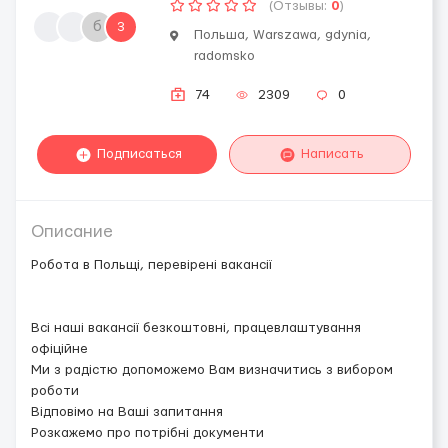
(Отзывы:
0
)
б
3
Польша, Warszawa, gdynia,
radomsko
74
2309
0
Подписаться
Написать
Описание
Робота в Польщі, перевірені вакансії
Всі наші вакансії безкоштовні, працевлаштування
офіційне
Ми з радістю допоможемо Вам визначитись з вибором
роботи
Відповімо на Ваші запитання
Розкажемо про потрібні документи