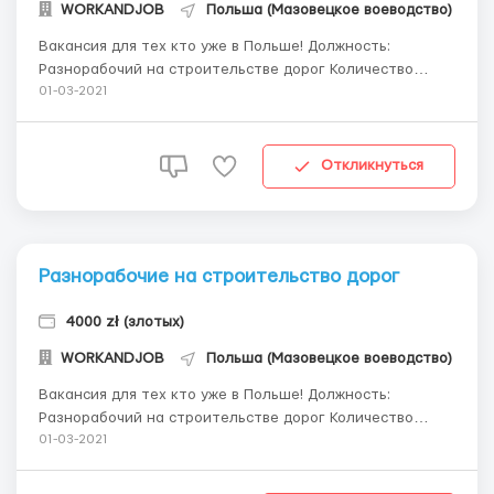
WORKANDJOB
Польша (Мазовецкое воеводство)
Вакансия для тех кто уже в Польше! Должность:
Разнорабочий на строительстве дорог Количество
вакансий: 15 Опыт работы: не требуется Перечень
01-03-2021
обязанностей: разные работы сопутствующие ремонту
дорожных участков, работа физическая Место работы,
город: Siedlce (100 км от Варшавы) Колич...
Откликнуться
Разнорабочие на строительство дорог
4000 zł (злотых)
WORKANDJOB
Польша (Мазовецкое воеводство)
Вакансия для тех кто уже в Польше! Должность:
Разнорабочий на строительстве дорог Количество
вакансий: 15 Опыт работы: не требуется Перечень
01-03-2021
обязанностей: разные работы сопутствующие ремонту
дорожных участков, работа физическая Место работы,