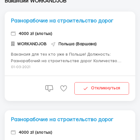
Вакансии WORKANDJOB
Разнорабочие на строительство дорог
4000 zł (злотых)
WORKANDJOB
Польша (Варшава)
Вакансия для тех кто уже в Польше! Должность:
Разнорабочий на строительстве дорог Количество
вакансий: 15 Опыт работы: не требуется Перечень
01-03-2021
обязанностей: разные работы сопутствующие ремонту
дорожных участков, работа физическая Место работы,
город: Siedlce (100 км от Варшавы) Колич...
Откликнуться
Разнорабочие на строительство дорог
4000 zł (злотых)