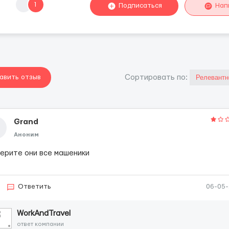
1
Подписаться
Нап
авить отзыв
Cортировать по:
Grand
Аноним
верите они все машеники
Ответить
06-05
WorkAndTravel
ответ компании