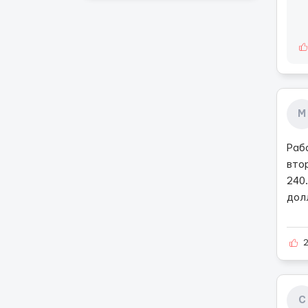
М
Раб
вто
240
дол
С