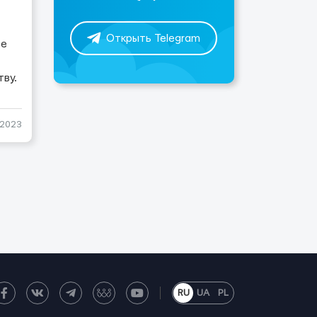
Открыть Telegram
се
тву.
-2023
RU
UA
PL