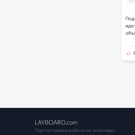
Под
иде
объ
Портал поиска работы во всем мире.