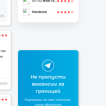
OTTO Work Force
Randstad
023
отаю
аю
Не пропусти
вакансии за
-2023
границей
Подпишись на наш телеграм-
канал @layboard