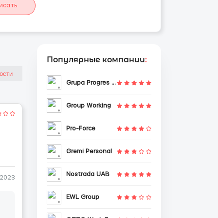
исать
Популярные компании
:
Grupa Progres Sp. z o.o.
Group Working
Pro-Force
Gremi Personal
Nostrada UAB
-2023
EWL Group