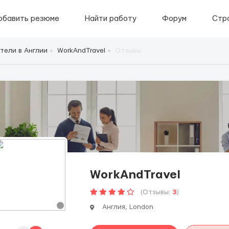
обавить резюме
Найти работу
Форум
Стр
тели в Англии
WorkAndTravel
Отзывы
WorkAndTravel
(Отзывы:
3
)
Англия, London