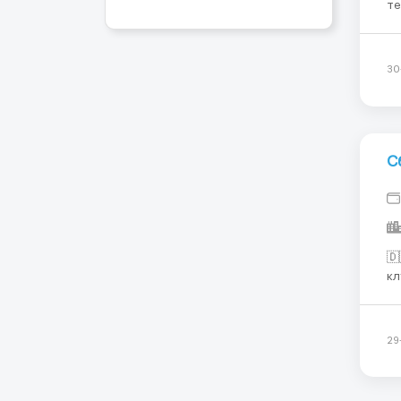
теплицах WhatsA
60 
теплицах. Сор
об
30
С
🇩
клубники
+48 515987
29