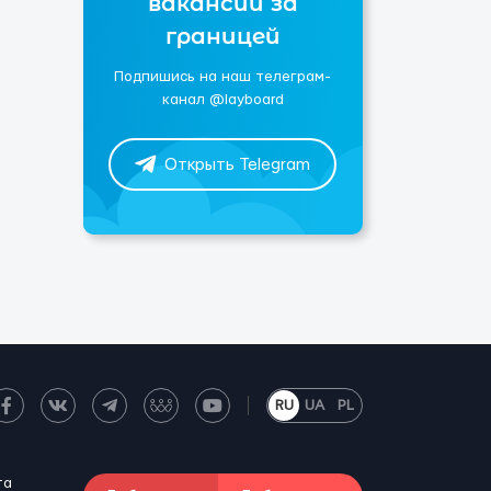
вакансии за
границей
Подпишись на наш телеграм-
канал @layboard
Открыть Telegram
RU
UA
PL
та