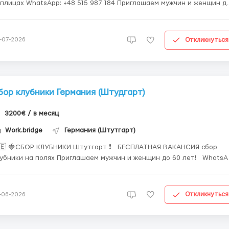
pp: +48 515 987 184 Приглашаем мужчин и женщин до
лет на сезонную работу в Германии. Обязанности: Сбор клубники в
тировка ягод. Опыт работы не требуется — всему
учают ...
Откликнуться
-07-2026
бор клубники Германия (Штудгарт)
3200€ / в месяц
Work.bridge
Германия (Штутгарт)
 🍓СБОР КЛУБНИКИ Штутгарт ❗️ БЕСПЛАТНАЯ ВАКАНСИЯ сбор
 на полях Приглашаем мужчин и женщин до 60 лет! WhatsApp
184 🍓 Сбор клубники на фермерских полях 💶 Зарплата:
3200€ в месяц (12.50€ час ) Зарплата выплачивает...
Откликнуться
-06-2026