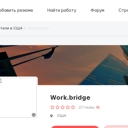
обавить резюме
Найти работу
Форум
Стр
тели в США
Work.bridge
Work.bridge
(Отзывы:
0
)
США