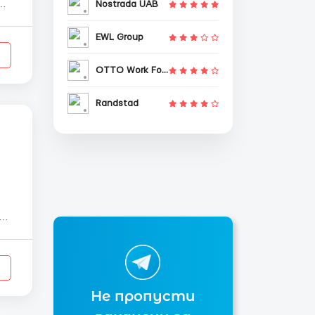
Nostrada UAB
EWL Group
OTTO Work Force
Randstad
Не пропусти