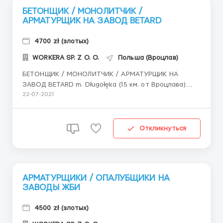
БЕТОНЩИК / МОНОЛИТЧИК /
АРМАТУРЩИК НА ЗАВОД BETARD
4700 zł (злотых)
WORKERA SP. Z O. O.
Польша (Вроцлав)
БЕТОНЩИК / МОНОЛИТЧИК / АРМАТУРЩИК НА
ЗАВОД BETARD m. Długołęka (15 км. от Вроцлава)
Прямой работодатель На завод ЖБИ требуюся
22-07-2021
бетонщики и арматурщики с опытом работы.
Производство железо-бетонных и бетонных
элементов для строительства. Ставка: 18-20 зл/час
Откликнуться
netto График работы: 2 смены по ...
АРМАТУРЩИКИ / ОПАЛУБЩИКИ НА
ЗАВОДЫ ЖБИ
4500 zł (злотых)