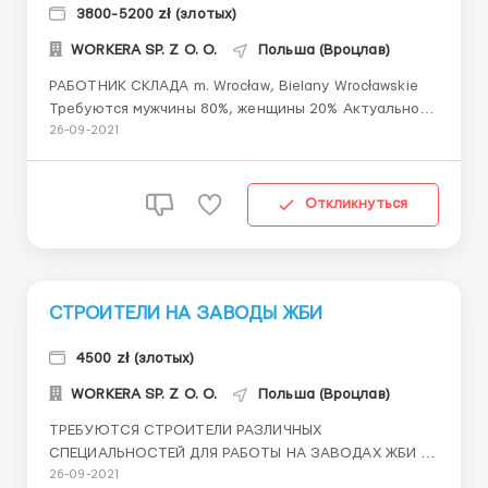
3800-5200 zł (злотых)
WORKERA SP. Z O. O.
Польша (Вроцлав)
РАБОТНИК СКЛАДА m. Wrocław, Bielany Wrocławskie
Требуются мужчины 80%, женщины 20% Актуально
для тех, кто находится в Польше. Работа на складах
26-09-2021
с готовой продукцией (автомобильные элементы)
Упаковка, маркировка, переупаковка,
распределение, складская логистика. Перемещение
Откликнуться
продукции, вес д...
СТРОИТЕЛИ НА ЗАВОДЫ ЖБИ
4500 zł (злотых)
WORKERA SP. Z O. O.
Польша (Вроцлав)
ТРЕБУЮТСЯ СТРОИТЕЛИ РАЗЛИЧНЫХ
СПЕЦИАЛЬНОСТЕЙ ДЛЯ РАБОТЫ НА ЗАВОДАХ ЖБИ В
ГОРОДЕ ВРОЦЛАВ: АРМАТУРЩИКИ - 18-20+ зл/час на
26-09-2021