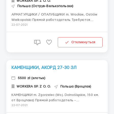
WORKERA SP. Z O. O.
Польша (Острув-Велькопольски)
АРМАТУРЩИКИ / ОПАЛУБЩИКИ m. Wrocław, Ostrów
Wielkopolski Прямой работодатель Требуются
мужчины с опытом работы Специализация
22-07-2021
предприятий: производство железобетонных
изделий, элементов и конструкций Требуются
арматурщики и опалубщики с опытом работы от 2ух
Откликнуться
лет (можно на строительстве...
КАМЕНЩИКИ, АКОРД 27-30 ЗЛ
5500 zł (злотых)
WORKERA SP. Z O. O.
Польша (Вроцлав)
КАМЕНЩИКИ m. Zgorzelec (Woj. Dolnośląskie, 150 км.
от Вроцлава) Прямой работодатель -
Строительство частных домов. коттеджей. - Кладка
22-07-2021
силикатного блока на клей Ставка: 27-30 зл/кв.м.