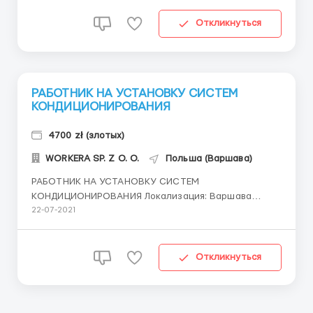
График: пн-сб. по 10-12 часов. Часы работы можно
варьировать по необходимости. Договр: Umowa zl...
Откликнуться
РАБОТНИК НА УСТАНОВКУ СИСТЕМ
КОНДИЦИОНИРОВАНИЯ
4700 zł (злотых)
WORKERA SP. Z O. O.
Польша (Варшава)
РАБОТНИК НА УСТАНОВКУ СИСТЕМ
КОНДИЦИОНИРОВАНИЯ Локализация: Варшава
Прямой работодатель Требуются мужчины с опытом
22-07-2021
работы в данной сфере от 2ух лет Работа
разъездная по объектам и заказам (по территории
Варшавы). Установка систем кондиционирования и
Откликнуться
вентиляции в жилых помещениях (квартиры, до...