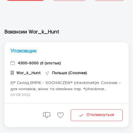
Вакансии Wor_k_Hunt
Упаковщик
4300-6000 zł (злотых)
Wor_k_Hunt
Польша (Сохачев)
(!)* Склад EMPIK - SOCHACZEW* (checkmark)м. Сохачев –
для чоловіків, жінок та сімейних пар. *(checkmar...
03-08-2022
Откликнуться