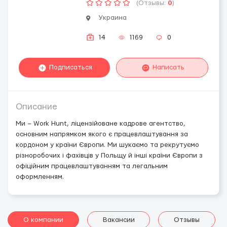
(Отзывы:
0
)
Украина
14
1169
0
Подписаться
Написать
Описание
Ми – Work Hunt, ліцензійоване кадрове агентство,
основним напрямком якого є працевлаштування за
кордоном у країни Європи. Ми шукаємо та рекрутуємо
різноробочих і фахівців у Польщу й інші країни Європи з
офіційним працевлаштуванням та легальним
оформленням.
О компании
Вакансии
Отзывы