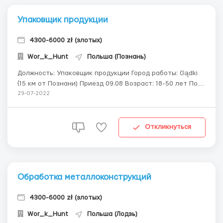
Упаковщик продукции
4300-6000 zł (злотых)
Wor_k_Hunt
Польша (Познань)
Должность: Упаковщик продукции Город работы: Gądki
(15 км от Познани) Приезд 09.08 Возраст: 18-50 лет Пол:
мужчины, женщины, пары Оплата: 16,40 зл нетто/час
29-07-2022
Ставки для молодежи до 26 лет, имеющих статус
студента - 19.70- 21 зл. нетто График работы: 8-12
часов/смена. Смены 6.00-14.00...
Откликнуться
Обработка металлоконструкций
4300-6000 zł (злотых)
Wor_k_Hunt
Польша (Лодзь)