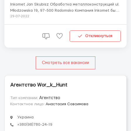
Inkomet Jan Skubisz Обработка металлоконструкций ul.
Młodzowska 19, 97-500 Radomsko Компания Inkomet была
основана в 1990 и по настоящее время основное
29-07-2022
внимание уделяется изготовлению
металлоконструкций. Требуются: В обязанности входит
шлифовка готовых металлических изделий (шлифовка
Откликнуться
сварных шво...
Смотреть все вакансии
Агентство Wor_k_Hunt
Тип компании:
Агентство
Контактное лицо:
Анастасия Совсимова
Украина
+380(98)780-24-19