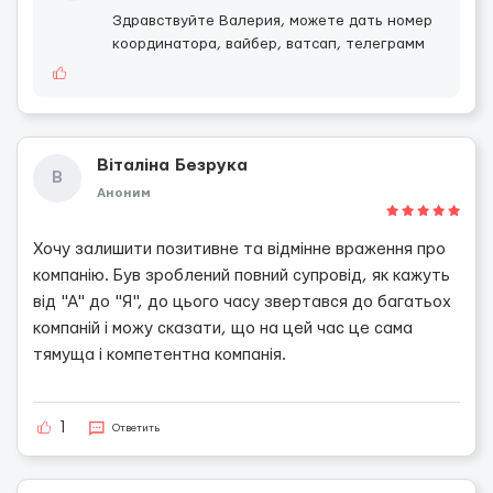
Здравствуйте Валерия, можете дать номер
координатора, вайбер, ватсап, телеграмм
Віталіна Безрука
В
Аноним
Хочу залишити позитивне та відмінне враження про
компанію. Був зроблений повний супровід, як кажуть
від "А" до "Я", до цього часу звертався до багатьох
компаній і можу сказати, що на цей час це сама
тямуща і компетентна компанія.
1
Ответить