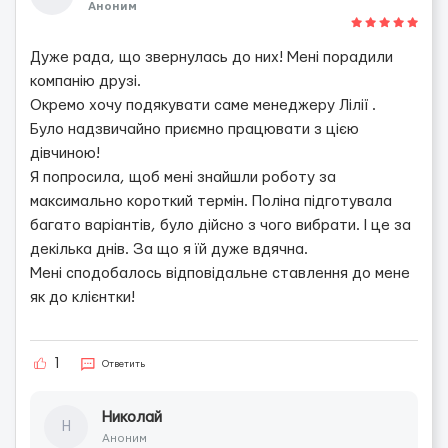
Аноним
Дуже рада, що звернулась до них! Мені порадили
компанію друзі.
Окремо хочу подякувати саме менеджеру Лілії .
Було надзвичайно приємно працювати з цією
дівчиною!
Я попросила, щоб мені знайшли роботу за
максимально короткий термін. Поліна підготувала
багато варіантів, було дійсно з чого вибрати. І це за
декілька днів. За що я їй дуже вдячна.
Мені сподобалось відповідальне ставлення до мене
як до клієнтки!
1
Ответить
Николай
Н
Аноним