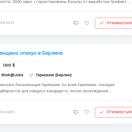
лата: 2000 евро + гарантированы бонусы от выработки График/
риод работы: Пн.-пн., 8-10 часов/день суббота – по необходимости
лье: 350 евро/месяц Спецодежда: Предоставляется работодател
езд на работу: Работодатель разв...
Откликнуться
-04-2023
енщина опекун в Берлине
1300 $
Work@Jobs
Германия (Берлин)
лизация Германия, по всей Германии, локация
дбираєтся для каждого кандидата, после прохождения
ания. Пол Женщины Возраст от 18 до 63 Национальность
раины, (граждане Белоруссии и Молдовы разсматриваются соглас
статусу их легализационных документов). Заработн...
Откликнуться
-04-2023