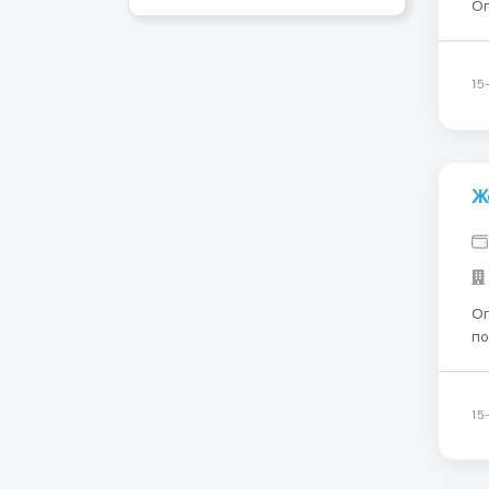
Оп
пе
Жи
До
15
Ж
Опекунка Лока
по
собеседов
Ук
15