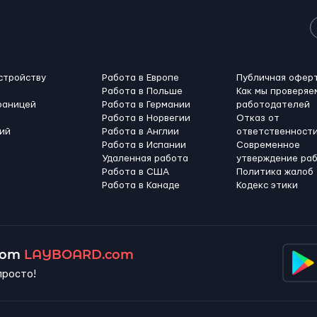
стройству
Работа в Европе
Публичная офер
Работа в Польше
Как мы проверяе
раницей
Работа в Германии
работодателей
Работа в Норвегии
Отказ от
ий
Работа в Англии
ответственност
Работа в Испании
Современное
Удаленная работа
утверждение ра
Работа в США
Политика жалоб
Работа в Канадe
Кодекс этики
 от
LAYBOARD.com
просто!