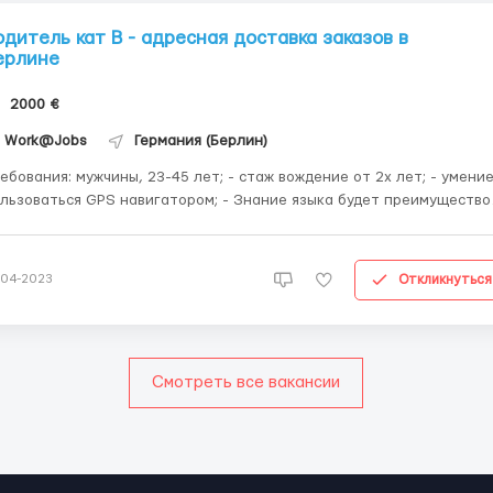
одитель кат В - адресная доставка заказов в
ерлине
2000 €
Work@Jobs
Германия (Берлин)
мужчины, 23-45 лет; - стаж вождение от 2х лет; - умение
зоваться GPS навигатором; - Знание языка будет преимуществом;
наличие рабочей визы, ВНЖ, карты побыта,ID карта, 24параграф; Где
работать? Германия Берлин Условия работы: Снимать ...
Откликнуться
-04-2023
Смотреть все вакансии