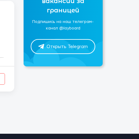
вакансии за
границей
Подпишись на наш телеграм-
канал @layboard
Открыть Telegram