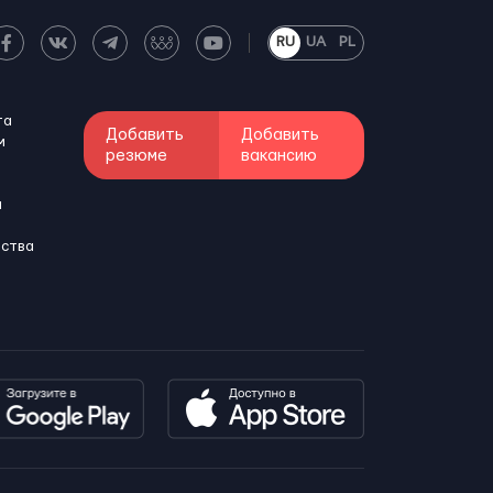
RU
UA
PL
та
Добавить
Добавить
м
резюме
вакансию
и
бства