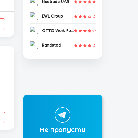
Nostrada UAB
.
ем
EWL Group
OTTO Work Force
Randstad
но
Не пропусти