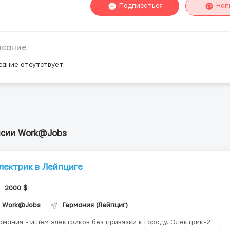
Подписаться
Нап
исание
сание отсутствует
нсии Work@Jobs
лектрик в Лейпциге
2000 $
Work@Jobs
Германия (Лейпциг)
рмания - ищем электриков без привязки к городу. Электрик-2