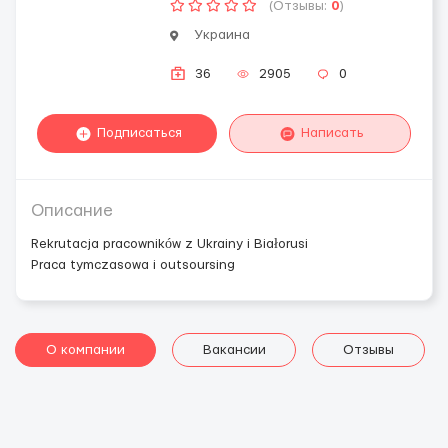
(Отзывы:
0
)
Украина
36
2905
0
Подписаться
Написать
Описание
Rekrutacja pracowników z Ukrainy i Białorusi
Praca tymczasowa i outsoursing
О компании
Вакансии
Отзывы