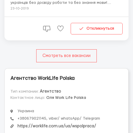
українців без досвіду роботи та без знання мови!
БЕЗКОШТОВНА ВАКАНСІЯ ДЛЯ ЧОЛОВІКІВ без досвіду
23-10-2019
Обов’язки: До основних обов’язків належить фарбування
металевих шаф, фарба порошкова, не має запаху.Також
монтаж шаф з різних е...
Откликнуться
Смотреть все вакансии
Агентство WorkLife Polska
Тип компании:
Агентство
Контактное лицо:
Оля Work Life Polska
Украина
+380679021145, viber/ whatsApp/ Telegram
https://worklife.com.ua/ua/wspolpraca/