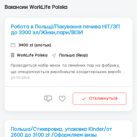
Вакансии WorkLife Polska
Робота в Польщі/Пакування печива HIT/ЗП
до 3300 зл/Жінки,пари/ВІЗИ
3400 zł (злотых)
WorkLife Polska
Польша (Явор)
Проводиться набір жінок та сімейних пар на фабрику,
що спеціалізується виробництві кондитерських виробів
З процесом виробництва кондитерської продукції на
23-10-2019
подібній фабриці, можна ознайомитись за посиланнями
нижче Виїз групи зі Львова!!! +380679021145 + Viber
Відгуки клієнтів, що працюють...
Откликнуться
Польша/Стикеровка, упаковка Kinder/от
2600 до 3100 zł /Оформляем визы