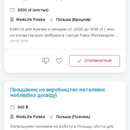
3200 zł (злотых)
WorkLife Polska
Польша (Вроцлав)
Работа для мужчин и женщин от 2600 до 3100 zł / мес.
на кондитерскую фабрику в городе Рава-Мазовецкая.
Требуются работники в кондитерскую фабрику которая
23-10-2019
занимаєтся производством киндеров. Работа
заключается в подготовке игрушек и упаковке в
пластиковый контейнер(Желток). Также в обязанности
Откликнуться
рабо...
Праццівник на виробництво металевих
меблів(без досвіду)
900 $
WorkLife Polska
Польша (Познань)
Запрошуємо чоловіків на роботу в Польщу, обота для