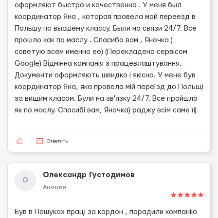
оформляют быстро и качественно . У меня был
координатор Яна , которая провела мой переезд в
Польшу по высшему классу. Были на связи 24/7. Все
прошло как по маслу . Спасибо вам , Яночка )
советую всем именно ее) (Перекладено сервісом
Google) Відмінна компанія з працевлаштування.
Документи оформляють швидко і якісно. У мене був
координатор Яна, яка провела мій переїзд до Польщі
за вищим класом. Були на зв'язку 24/7. Все пройшло
як по маслу. Спасибі вам, Яночка) раджу всім саме її)
Ответить
Олександр Густодимов
О
Аноним
Був в Пошуках праці за кордон , порадили компанію