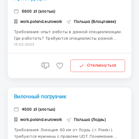
6600 zł (злотых)
work.poland.eurowork
Польша (Влоцлавек)
Требования: опыт работы в данной специализации.
Где работать? Требуются специалисты разной
квалификации для работы в строительной
15-02-2023
компании! Фирма занимается строительством
жилых домов, офисов. Выполнения заказов по
капитальному ремонту, и внешней отделки. В связи
Откликнуться
с этим откры...
Вилочный погрузчик
4500 zł (злотых)
work.poland.eurowork
Польша (Лодзь)
Требования: Локация: 60 км от Лодзь ( г. Piaski )
требуются мужчины с правами UDT. Понимание