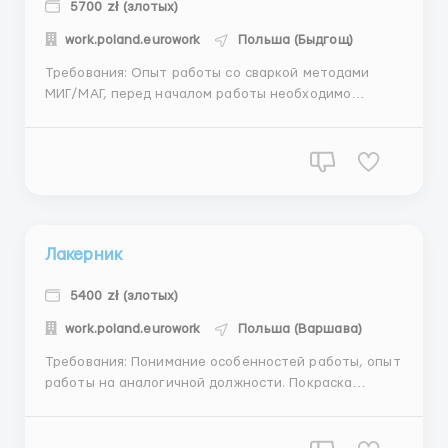
5700 zł (злотых)
work.poland.eurowork
Польша (Быдгощ)
Требования: Опыт работы со сваркой методами
МИГ/МАГ, перед началом работы необходимо
пройти тесты. (поднять вертикальный шов,
заварить стыковое и тавровое соединение в нижнем
положении). Чтение чертежей будет плюсом. Где
работать? Основное направление деятельности
компании – ...
Лакерник
5400 zł (злотых)
work.poland.eurowork
Польша (Варшава)
Требования: Понимание особенностей работы, опыт
работы на аналогичной должности. Покраска
различных металлоконструкций Где работать? В
город 07-401 Ostrołęka ( 125 км от Варшавы ) нужны
лакерники ( маляра ) Производство делает заказы