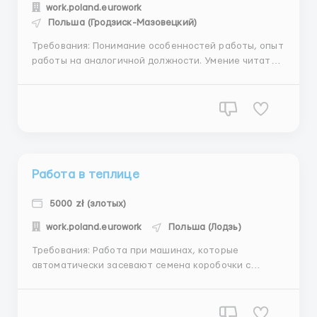
work.poland.eurowork
Польша (Гродзиск-Мазовецкий)
Требования: Понимание особенностей работы, опыт
работы на аналогичной должности. Умение читать
чертеж! Где работать? Г. 05-822 Milanówek ( 3км от
Гродзиск-Мазовецкий ) требуется Слесарь с
умением читать чертежи!
Металлоперерабатывающая компания. По
изготовлению раз...
Работа в теплице
5000 zł (злотых)
work.poland.eurowork
Польша (Лодзь)
Требования: Работа при машинах, которые
автоматически засевают семена коробочки с
грунтом. Работа упаковки готовых саженцей. Работа
круглый год. Работа в ангарных помещениях - дождь
не помеха. При сильно жаркой погоде