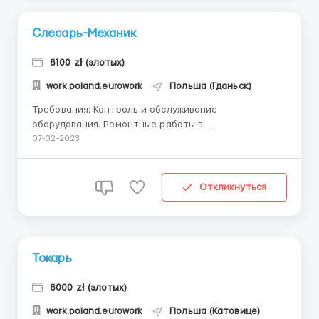
Слесарь-Механик
6100 zł (злотых)
work.poland.eurowork
Польша (Гданьск)
Требования: Контроль и обслуживание
оборудования. Ремонтные работы в
производственном цеху. Где работать?
07-02-2023
Производитель минеральных удобрений, широко
используемых в сельском хозяйстве, садоводстве и
овощеводстве открывает вакансию на должность
Откликнуться
слесарь - механик Условия работы: ...
Токарь
6000 zł (злотых)
work.poland.eurowork
Польша (Катовице)