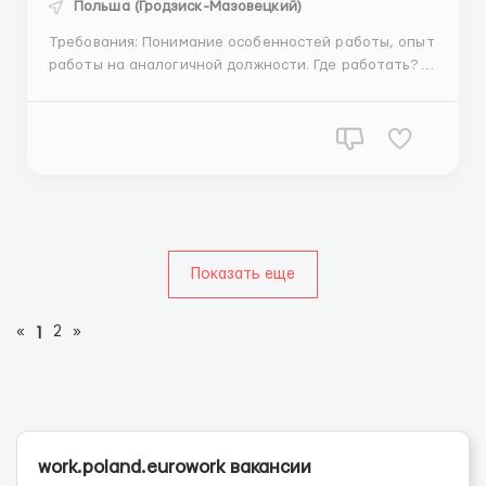
Польша (Гродзиск-Мазовецкий)
Требования: Понимание особенностей работы, опыт
работы на аналогичной должности. Где работать? Г.
05-822 Milanówek ( 3км от Гродзиск-Мазовецкий )
требуется Оператор CNC
Металлоперерабатывающая компания. По
изготовлению различных металлоконструкций. В
90-х годах...
Показать еще
«
2
»
1
work.poland.eurowork вакансии