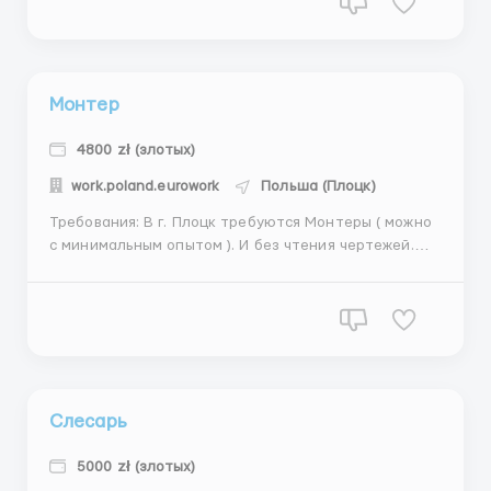
по металлоконструкциям любой сложности. ...
Монтер
4800 zł (злотых)
work.poland.eurowork
Польша (Плоцк)
Требования: В г. Плоцк требуются Монтеры ( можно
с минимальным опытом ). И без чтения чертежей.
Минимальный опыт работы. Где работать?
Производство занимается изготовлением
контейнеров и транспортировочных ящиков.
Условия работы: ГРАФИК РАБОТЫ : по 8-10 часов в
день ...
Слесарь
5000 zł (злотых)