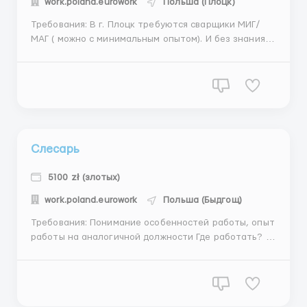
work.poland.eurowork
Польша (Плоцк)
Требования: В г. Плоцк требуются сварщики МИГ/
МАГ ( можно с минимальным опытом). И без знания
чертежей. Опыт работы со сваркой методами МИГ/
МАГ, перед началом работы необходимо пройти
тесты. (поднять вертикальный шов, заварить
стыковое и тавровое соединение в нижнем
положении). Можно только ...
Слесарь
5100 zł (злотых)
work.poland.eurowork
Польша (Быдгощ)
Требования: Понимание особенностей работы, опыт
работы на аналогичной должности Где работать? В
город Bydgoszcz требуются монтеры
металлоконструкций. Умение читать чертеж будет
плюсом. Основное направление деятельности
компании – сварка конструкций. Производственный