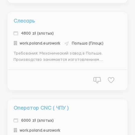
металлопродукция для строительной...
Слесарь
4800 zł (злотых)
work.poland.eurowork
Польша (Плоцк)
Требования: Механический завод в Польше.
Производство занимается изготовлением
контейнеров и транспортировочных ящиков.
ПРОЖИВАНИЕ: предоставляется работодателем
доступности к месту выполнения работы, стоимость
оговаривается с кандидатом. ТРЕБОВАНИЯ:
Минимальный опыт работы. ТРУДОУСТРОЙ...
Оператор CNC ( ЧПУ )
6000 zł (злотых)
work.poland.eurowork