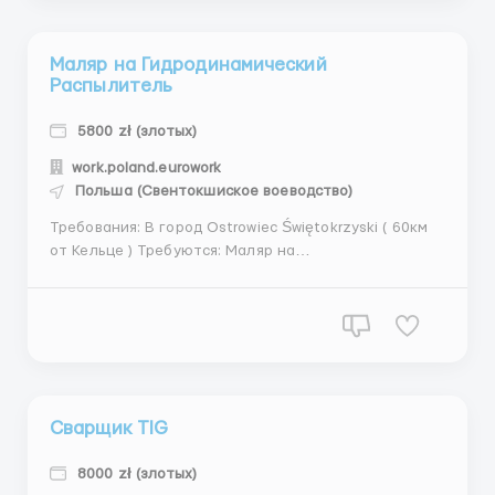
процесс...
Маляр на Гидродинамический
Распылитель
5800 zł (злотых)
work.poland.eurowork
Польша (Свентокшиское воеводство)
Требования: В город Ostrowiec Świętokrzyski ( 60км
от Кельце ) Требуются: Маляр на
гидродинамический распылитель. Понимание
особенностей работы, опыт работы на аналогичной
должности. Где работать? Компания занимается
производством крупногабаритных корпусов Diverter
с кр...
Сварщик TIG
8000 zł (злотых)