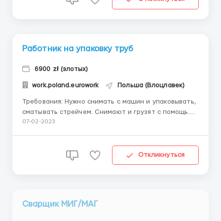
Работник на упаковку труб
6900 zł (злотых)
work.poland.eurowork
Польша (Влоцлавек)
Требования: Нужно снимать с машин и упаковывать,
сматывать стрейчем. Снимают и грузят с помощью
кран-балок. Где работать? В Г. Влоцлавек. Нужны
07-02-2023
рабочие на упаковку труб. Продукцию привозят в
бухтах и гнут, режут на машинах. Условия работы:
Работа: по 8-16 ч...
Откликнуться
Сварщик МИГ/МАГ