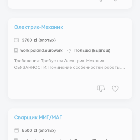
Дополнительные перерывы 1-2 часа. Где работать?
Работа для Де...
Электрик-Механик
3700 zł (злотых)
work.poland.eurowork
Польша (Быдгощ)
Требования: Требуется Электрик-Механик
ОБЯЗАННОСТИ: Понимание особенностей работы,
опыт работы на аналогичной должности. Умение
читать схемы. Где работать? Производитель
шоколадных изделий высочайшего качества. Нашим
преимуществом является широкий ассортимент
продукции, ...
Сварщик МИГ/МАГ
5500 zł (злотых)