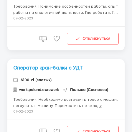
Требования: Понимание особенностей работы, опыт
работы на аналогичной должности. Где работать?
Производство является лидером на польском рынке
07-02-2023
в области комплексных и эффективных установок
для сортировки и переработки бытовых отходов. В
город Катовице требуются Токари. ...
Откликнуться
Оператор кран-балки с УДТ
6100 zł (злотых)
work.poland.eurowork
Польша (Сосновец)
Требования: Необходимо разгрузить товар с машин,
погрузить в машину. Переместить по складу,
цеплять стропа. Работа как и на улице так и в хале.
07-02-2023
Где работать? г. Sosnowiec требуются: Оператор
кран балки с УДТ ( с пульта ) Производство
занимается механической обработкой и гибке...
Откликнуться