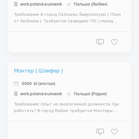
work.poland.eurowork
Польша (Любин)
Требования: В город Ostrowiec Świętokrzyski ( 115км
от Люблина ). Требуются Сварщики TIG ( перед
началом работы нужно пройти пробы ). Понимание
особенностей работы, опыт работы на аналогичной
должности. Умение настроить аппарат, зачистка
металла, поправка сварочных швов после
полуавтома...
Монтер ( Шлифер )
5000 zł (злотых)
work.poland.eurowork
Польша (Радом)
Требования: Опыт на аналогичной должности. Где
работать? В город Radom требуются Монтеры-
Шлиферы Мы производим элементы
металлоконструкций по доверенным проектам,
опираясь на проверенный и опытный инженерно-
сварочный персонал. Это как готовая