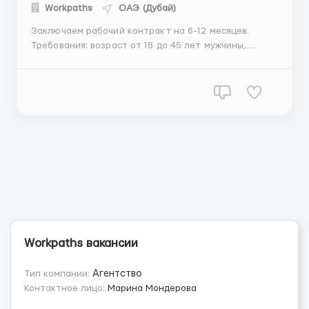
Workрaths
ОАЭ (Дубай)
Заключаем рабочий контракт на 6-12 месяцев.
Требования: возраст от 18 до 45 лет мужчины,
женщины, семейные пары, также рассмотрим
студентов желательны базовые умения
приготовления напитков; желательно базовое
знание английского языка; отсутствие судимости.
Где работать? Рес...
Workрaths вакансии
Тип компании:
Агентство
Контактное лицо:
Марина Мондерова