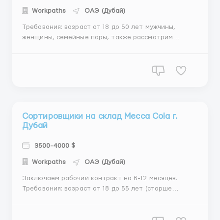
Workрaths
ОАЭ (Дубай)
Требования: возраст от 18 до 50 лет мужчины,
женщины, семейные пары, также рассмотрим
студентов хорошая физ. подготовка, выносливость;
знание английского не обязательно, но будет
преимуществом; отсутствие судимости.
Обязанности сотрудников: разгрузка поступивших
товаров; с...
Сортировщики на склад Mecca Cola г.
Дубай
3500-4000 $
Workрaths
ОАЭ (Дубай)
Заключаем рабочий контракт на 6-12 месяцев.
Требования: возраст от 18 до 55 лет (старше
обсуждается индивидуально) мужчины, женщины,
семейные пары, также рассмотрим студентов
хорошая физ. подготовка, выносливость; знание