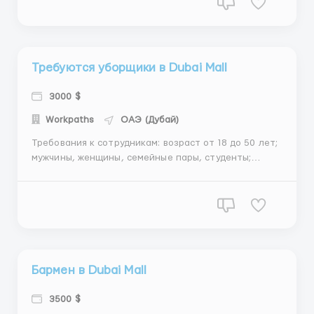
английского не требуется, но будет преимуществом;
отсутствие с...
Требуются уборщики в Dubai Mall
3000 $
Workрaths
ОАЭ (Дубай)
Требования к сотрудникам: возраст от 18 до 50 лет;
мужчины, женщины, семейные пары, студенты;
хорошая физическая форма, выносливость;
чистоплотность; можно без знания английского.
Условия работы: зарплата: 15$ в час. В месяц от
3000$ рабочий график: 10:00-22:00 5/2 опыт ...
Бармен в Dubai Mall
3500 $