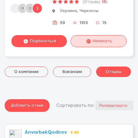
(Отзывы:
15
)
м
a
3
Украина, Черкассы
59
1913
15
Подписаться
Написать
О компании
Вакансии
Отзывы
Добавить отзыв
Cортировать по:
AnvarbekQodirov
60