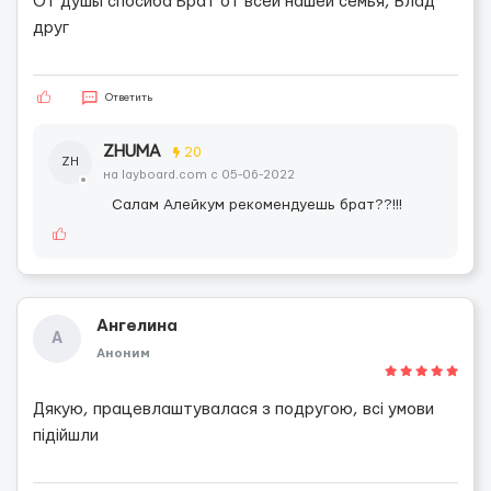
От душы спосиба Брат от всей нашей семья, Влад
друг
Ответить
ZHUMA
20
ZH
на layboard.com c 05-06-2022
Салам Алейкум рекомендуешь брат??!!!
Ангелина
А
Аноним
Дякую, працевлаштувалася з подругою, всі умови
підійшли