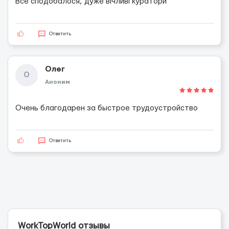
Все сподобалося, дуже вічливі куратори
Ответить
Олег
О
Аноним
Очень благодарен за быстрое трудоустройство
Ответить
WorkTopWorld отзывы