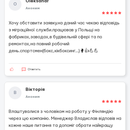
Oleksandr
O
Аноним
Хочу обставити заявку.на даний час чекаю відповідь
з міграційної служби.працював у Польщі на
фабриках,заводах,в будівельній сфері та по
ремонтах,на повний робочий
день.спортсмен(бокс,кікбоксинг...)🥊👍💪💪
Ответить
Вікторія
В
Аноним
Влаштувалися з чоловіком на роботу у Фінляндію
через цю компанію. Менеджер Владислав відповів на
кожне наше питання та допоміг обрати найкращу