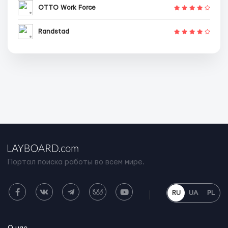
OTTO Work Force
Randstad
Портал поиска работы во всем мире.
RU
UA
PL