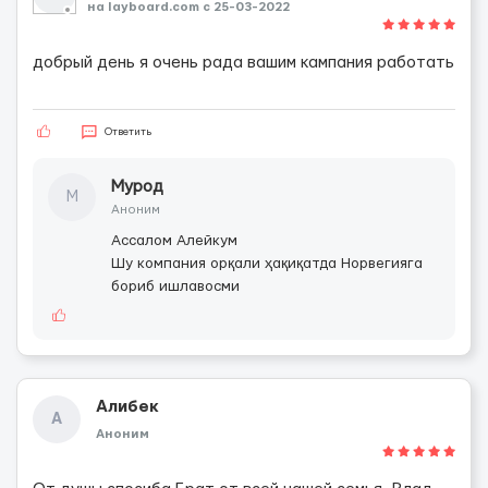
на layboard.com c 25-03-2022
добрый день я очень рада вашим кампания работать
Ответить
Мурод
М
Аноним
Ассалом Алейкум
Шу компания орқали ҳақиқатда Норвегияга
бориб ишлавосми
Алибек
А
Аноним