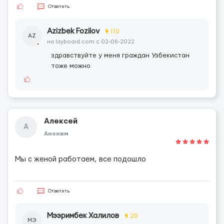
Ответить
Azizbek Fozilov
110
AZ
на layboard.com c 02-06-2022
здравствуйте у меня граждан Узбекистан
тоже можно
Алексей
А
Аноним
Мы с женой работаем, все подошло
Ответить
Мээримбек Халилов
20
МЭ