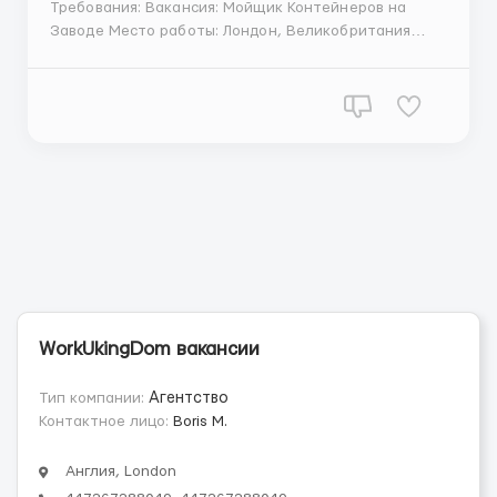
Требования: Вакансия: Мойщик Контейнеров на
Заводе Место работы: Лондон, Великобритания
Зарплата: £2600 в месяц График работы: 5 рабочих
дней в неделю, 2 выходных Обязанности: • Мытье и
очистка контейнеров на производственном заводе
согласно стандартам безопасности &b...
WorkUkingDom вакансии
Тип компании:
Агентство
Контактное лицо:
Boris M.
Англия, London