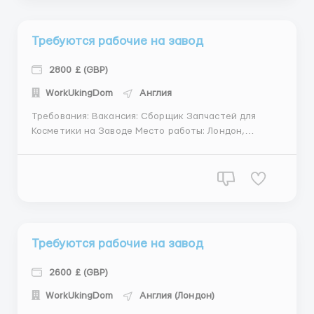
Соблюдение...
Требуются рабочие на завод
2800 £ (GBP)
WorkUkingDom
Англия
Требования: Вакансия: Сборщик Запчастей для
Косметики на Заводе Место работы: Лондон,
Великобритания Зарплата: £2800-£3100 в месяц (в
зависимости от опыта и квалификации) График
работы: 5 рабочих дней в неделю, 2 выходных
Рабочие часы: 8 часовой рабочий день ...
Требуются рабочие на завод
2600 £ (GBP)
WorkUkingDom
Англия (Лондон)