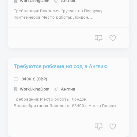
WorkUkingDom
Англия
Требования: Вакансия: Грузчик на Погрузку
Контейнеров Место работы: Лондон,
Великобритания Зарплата: £3000 в месяц График
работы: 5 рабочих дней в неделю, 2 выходных
Обязанности: - Погрузка и разгрузка контейнеров и
грузов на складе согласно инструкциям -
Обеспечен...
Требуются рабочие на сад в Англию
3400 £ (GBP)
WorkUkingDom
Англия
Требования: Место работы: Лондон,
Великобритания Зарплата: £3400 в месяц График
работы: 5 рабочих дней в неделю, 2 выходных
Обязанности: - Сбор спелых яблок в саду согласно
инструкциям работодателя - Обеспечение
качественного сбора урожая без повреждений -