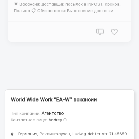
🌟 Вакансия: Доставщик посылок в INPOST, Краков,
Польша 📋 Обязанности: Выполнение доставки
посылок клиентам с использованием курьерских
программ, обеспечение высокого уровня
обслуживания клиентов. 💵 Зарплата: от 50 евро в
час. 📍Местоположение: Краков, Польша. 🙋‍♂️🙋‍♀️
Требования: ...
World Wide Work “EA-W” вакансии
Тип компании:
Агентство
Контактное лицо:
Andrey O.
Германия, Реклингхаузен, Ludwig-richter-str. 71 45659