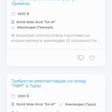
Оривеси
3500 $
World Wide Work “EA-W”
Финляндия (Тампере)
🌟 ВАКАНСИЯ: СРОЧНО НУЖНЫ РАБОТНИКИ НА
КОЗЬИХ ФЕРМАХ В ФИНЛЯНДИИ! 📋 ОБЯЗАННОСТИ:
УБОРКА, КОРМЛЕНИЕ, ФАСОВКА КОРМОВ,
КОНТРОЛЬ ЗА ТЕМПЕРАТУРОЙ. 💵 ЗАРПЛАТА: 20
ЕВРО/ЧАС (НЕТТО). 📍 МЕСТО: ОРИВЕСИ,
ФИНЛЯНДИЯ, С РАЗВОЗКОЙ. 🙋‍♂️🙋‍♀️ ТРЕБОВАНИЯ: БЕЗ
ОПЫТА, МУЖЧИНЫ, ЖЕНЩИНЫ, СЕМЕЙНЫЕ ПАРЫ....
Требуется комплектовщик на склад
"H&M" в Турку
2200 $
World Wide Work “EA-W”
Финляндия (Турку)