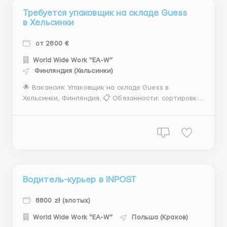
Требуется упаковщик на складе Guess
в Хельсинки
от 2800 €
World Wide Work “EA-W”
Финляндия (Хельсинки)
🌟 Вакансия: Упаковщик на складе Guess в
Хельсинки, Финляндия. 📋 Обязанности: сортировка
одежды и аксессуаров, осмотр наличия брака,
упаковка товара, подготовка к транспортировке. 💵
Зарплата: 16 евро в час, за сверхурочную работу
+30% к ставке. 📍Местоположение: Хельсинки,
Финляндия. 🙋&zwj...
Водитель-курьер в INPOST
8800 zł (злотых)
World Wide Work “EA-W”
Польша (Краков)