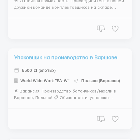
🌟 Отличная возможность: Присоединитесь к нашей
дружной команде комплектовщиков на складе
одежды "H&M" в Турку, Финляндия! 📋 Обязанности
включают комплектацию заказов, сортировку и
маркировку товаров, прием и выдачу товаров,
контроль качества и соблюдение стандартов
безопасности. ...
Упаковщик на производство в Варшаве
5500 zł (злотых)
World Wide Work “EA-W”
Польша (Варшава)
🌟 Вакансия: Производство батончиков/мюсли в
Варшаве, Польша! 📋 Обязанности: упаковка
готовой продукции, контроль качества, соблюдение
стандартов. 💵 Зарплата: от 31,25 злотых в час. 📍
Местоположение: Варшава, Польша. 🙋‍♂️🙋‍♀️
Требования: мужчины, женщины и семейные пары от
18 до 60...