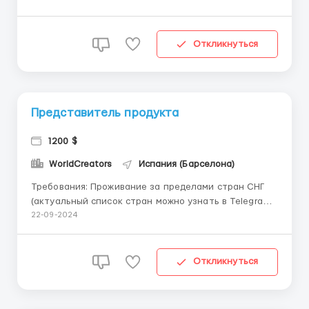
вид: Ухоженный и презентабельный облик.
Коммуникация: Грамотная и четкая устная речь.
Ваши обязанности: Создание визуального контента:
Откликнуться
Разработк...
Представитель продукта
1200 $
WorldCreators
Испания (Барселона)
Требования: Проживание за пределами стран СНГ
(актуальный список стран можно узнать в Telegram).
Опрятный и презентабельный внешний вид.
22-09-2024
Грамотная и чёткая устная речь. Обязанности:
Создание высококачественного визуального
контента, который передаёт местный колорит и
Откликнуться
красоту окр...