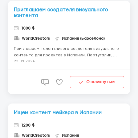
Приглашаем создателя визуального
контента
1000 $
WorldCreators
Испания (Барселона)
Приглашаем талантливого создателя визуального
контента для проектов в Испании, Португалии,
Таиланде, Индонезии, Малайзии, Японии и др!
22-09-2024
Обязанности: Создавать уникальный визуальный
контент, передающий атмосферу и культуру
указанных стран. Снимать живописные пейзажи,
Откликнуться
архитектурные шедевры, ...
Ищем контент мейкера в Испании
1200 $
WorldCreators
Испания