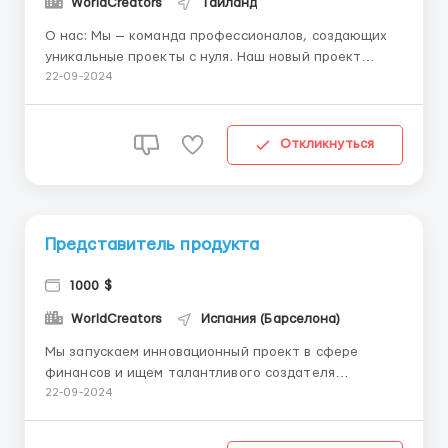
WorldCreators
Таиланд
О нас: Мы — команда профессионалов, создающих
уникальные проекты с нуля. Наш новый проект
посвящён современным финансовым технологиям, и
22-09-2024
мы ищем талантливого контент-креатора, который
поможет представить наш продукт на мировой
арене. Что предстоит делать: Создавать
Откликнуться
визуальный конте...
Представитель продукта
1000 $
WorldCreators
Испания (Барселона)
Мы запускаем инновационный проект в сфере
финансов и ищем талантливого создателя
контента. Если вы живёте за пределами СНГ и
22-09-2024
умеете создавать захватывающие видеоролики и
фотографии, это предложение для вас! Что нужно