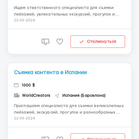
Ищем ответственного специалиста для съемки
пейзажей, увлекательных экскурсий, прогулок и
разнообразных лайфстайл-моментов. Все расходы
22-09-2024
полностью оплачиваются. Возможны поездки в
другие города (детали обсуждаются
индивидуально). Если вы готовы присоединиться к
Откликнуться
нашей команде, ждем ваш отклик в Tele...
Съемка контента в Испании
1000 $
WorldCreators
Испания (Барселона)
Приглашаем специалиста для съемки великолепных
пейзажей, экскурсий, прогулок и разнообразных
лайфстайл-моментов. Все расходы оплачиваются
22-09-2024
нами. Также возможны другие страны (детали
уточняйте в личных сообщениях). Подробности в
Telegram: @qualequal ...