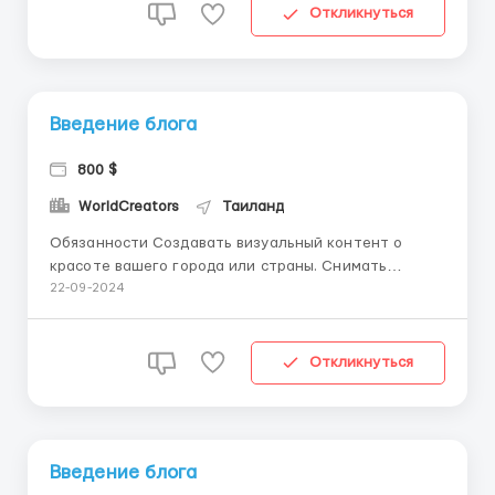
делать: Снимать контент по готовым сценариям.
Откликнуться
Искать красивые локации в ...
Введение блога
800 $
WorldCreators
Таиланд
Обязанности Создавать визуальный контент о
красоте вашего города или страны. Снимать
живописные места, кафе, улицы и лайфстайл-
22-09-2024
фотографии. Записывать короткие видео по
заданиям. Требования Творческий подход и чувство
стиля. Проживание в Испании, Италии, ОАЭ,
Откликнуться
Франции, Индонезии...
Введение блога