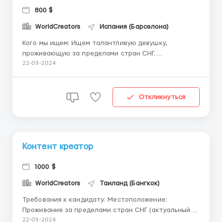
800 $
WorldCreators
Испания (Барселона)
Кого мы ищем: Ищем талантливую девушку,
проживающую за пределами стран СНГ.
Предпочтительные страны проживания: Испания,
22-09-2024
Италия, ОАЭ, Франция, Индонезия, Таиланд,
Сингапур, Греция, Япония, Великобритания.
Обязанности: Создавать визуальный контент,
Откликнуться
отражающий красоту и атмосферу вашего го...
Контент креатор
1000 $
WorldCreators
Таиланд (Бангкок)
Требования к кандидату: Местоположение:
Проживание за пределами стран СНГ (актуальный
список стран можно уточнить в Telegram). Внешний
22-09-2024