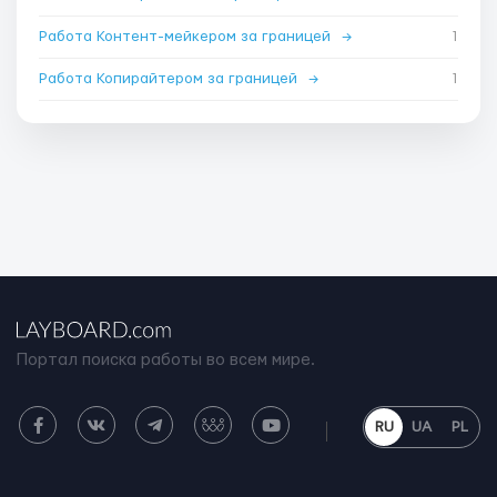
Работа Контент-мейкером за границей
→
1
Работа Копирайтером за границей
→
1
Портал поиска работы во всем мире.
RU
UA
PL