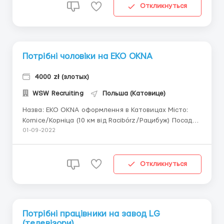
український паспорт Де працювати? Роз...
Откликнуться
Потрібні чоловіки на EKO OKNA
4000 zł (злотых)
WSW Recruiting
Польша (Катовице)
Назва: EKO OKNA оформлення в Катовицах Місто:
Kornice/Корніца (10 км від Racibórz/Рацибуж) Посада:
Послуги на виробництві Ставка нетто: 19.3 Тип
01-09-2022
працевлаштування: договір доручення Обов'язки:
Робота можлива на різних посадах, тобто
упаковщик, помічник на виробництві вікон,
Откликнуться
обклеюва...
Потрібні працівники на завод LG
(телевізори)