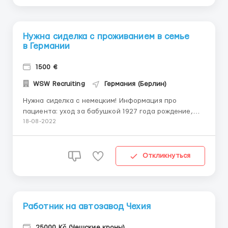
Нужна сиделка с проживанием в семье
в Германии
1500 €
WSW Recruiting
Германия (Берлин)
Нужна сиделка с немецким! Информация про
пациента: уход за бабушкой 1927 года рождение,
проживает в 78234 Engen / Hegau одна 165 см 72 кг
18-08-2022
Медицинская ситуация: немного плохо слышит,
плохо видит - есть очки, легкая деменция
недержание - памперсы, простыни Мобильность
Откликнуться
пациента: передвигае...
Работник на автозавод Чехия
25000 Kč (Чешские кроны)