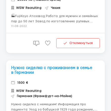
WSW Recruiting
Чехия
🏭FujiKoyo Атозавод Работа для мужчин и семейных
пар до 50 лет Завод по изготовлению рулевых
колонок. 🏙Находится в г.Плзень ⏳График: 3 смены
11-08-2022
по 8 часов + дополнительные часы 💰Оплата: от 130
крон/час + бонусы Работа не на линии! Рабочие
обязанности: сборка деталей 🏠Проживание: от 165
Откликнуться
крон/сутк...
Нужна сиделка с проживанием в семье
в Германии
1500 €
WSW Recruiting
Германия (Франкфурт-на-Майне)
Нужна сиделка с немецким! Информация про
пациента: Уход за бабушкой 1929 года рождение,