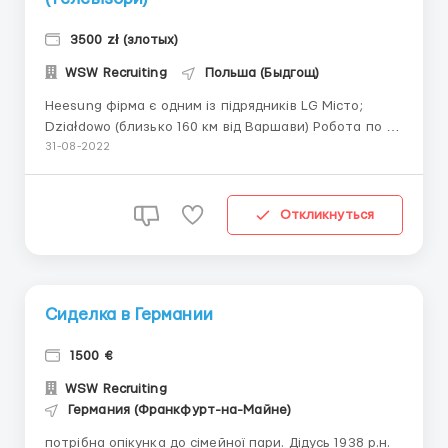
3500 zł (злотых)
WSW Recruiting
Польша (Быдгощ)
Heesung фірма є одним із підрядників LG Місто;
Działdowo (близько 160 км від Варшави) Робота по 12
годин! Опис вакансії: робота на заводі, де
31-08-2022
виробляються та монтуються плати у телевізори
LG. Досвід не потрібен, усьому навчають. Важливо
стежити, щоб телевізори не були з шлюбами,
Откликнуться
перевіряти чи де...
Сиделка в Германии
1500 €
WSW Recruiting
Германия (Франкфурт-на-Майне)
потрібна опікунка до сімейної пари. Дідусь 1938 р.н.