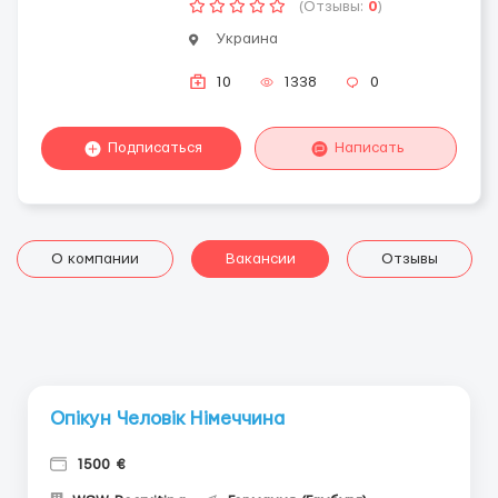
(Отзывы:
0
)
Украина
10
1338
0
Подписаться
Написать
О компании
Вакансии
Отзывы
Опікун Человік Німеччина
1500 €