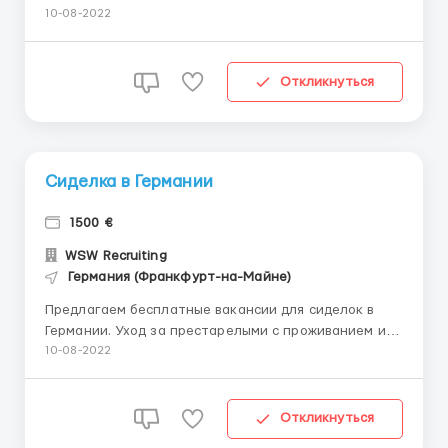
проживает недалеко от Франкфурт-на-Майне 168
10-08-2022
см 75 кг Медицинская ситуация: немного плохо
слышит, плохо видит - есть очки, легкая деменция
недержание - памперсы, нужна помощь по уходу за
Откликнуться
личной гигиеной, ...
Сиделка в Германии
1500 €
WSW Recruiting
Германия (Франкфурт-на-Майне)
Предлагаем бесплатные вакансии для сиделок в
Германии. Уход за престарелыми с проживанием и
питанием за счет семьи. Услуги и оформление
10-08-2022
документов за счет фирмы. От вас хотя бы базовый
уровень знания языка. Без знания немецкого
вакансий нет. ...
Откликнуться