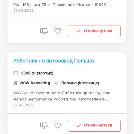
Ріст 165, вага 75 кг Проживає в Мюнхені 81543
Медична ситуація: Хворіє на Паркенсон, має діабет
23-08-2022
та депресію, свідомість ясна, в нього проблеми з
мобільністю, переміщується на візку. Один раз між 3
-4 годинами вночі ролатором мусить дістати...
Откликнуться
Работник на автозавод Польша
3000 zł (злотых)
WSW Recruiting
Польша (Катовице)
VvS Adient Siemanowice Работник производства
Adient Siemanowice Работа при изготовлении
элитных автомобильных кресел, кресел для
22-08-2022
спортивных автомобилей, кресел в самолеты. Город
работы: пригород Катовице Пол - мужчины,
женщины, пары Возраст - до 50 лет. Тип договора :
Откликнуться
Умова о праце Ставка: ...