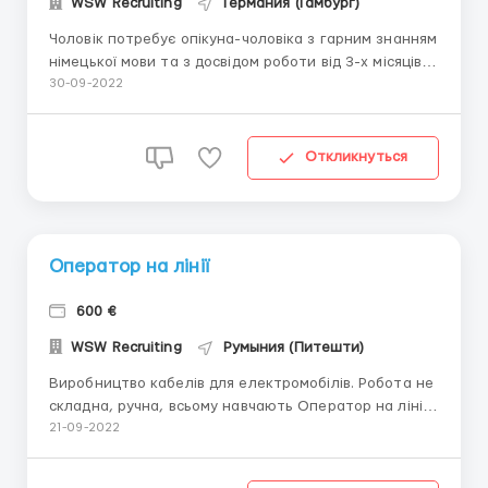
WSW Recruiting
Германия (Гамбург)
Чоловік потребує опікуна-чоловіка з гарним знанням
німецької мови та з досвідом роботи від 3-х місяців.
Основними обов'язками опікуна будуть: прання
30-09-2022
білизни, приготування їжі, покупки, переміщення
пацієнта до інвалідного крісла. Медична ситуація
Пацієнт хворіє на Альцгеймер, нетримання сечі і ...
Откликнуться
Оператор на лінії
600 €
WSW Recruiting
Румыния (Питешти)
Виробництво кабелів для електромобілів. Робота не
складна, ручна, всьому навчають Оператор на лінії.
Вимоги:️ Чоловіки, жінки та сімейні пари до 58 років.
21-09-2022
Біометричний паспорт, внутрішній український
паспорт Біометричний паспорт, внутрішній