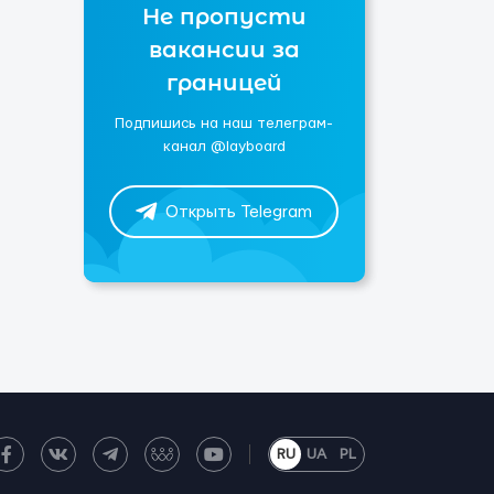
Не пропусти
вакансии за
границей
Подпишись на наш телеграм-
канал @layboard
Открыть Telegram
RU
UA
PL