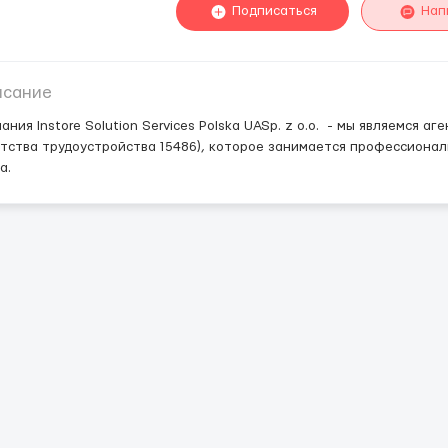
Подписаться
Нап
исание
ания Instore Solution Services Polska UASp. z o.o. - мы являемся 
тства трудоустройства 15486), которое занимается профессиона
а.