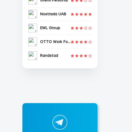
Gremi Personal
Nostrada UAB
EWL Group
OTTO Work Force
Randstad