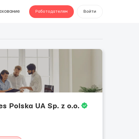
ахование
Работодателям
Войти
es Polska UA Sp. z o.o.