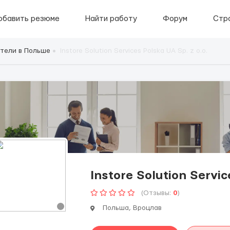
обавить резюме
Найти работу
Форум
Стр
тели в Польше
Instore Solution Services Polska UA Sp. z o.o.
Instore Solution Servic
(Отзывы:
0
)
Польша, Вроцлав