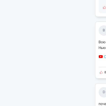
В
Всю 
Нью-
О
D
поч