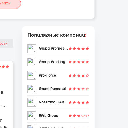
исать
Популярные компании
:
Grupa Progres Sp. z o.o.
Group Working
Pro-Force
Gremi Personal
 в
,
Nostrada UAB
ть.
EWL Group
у.
льно