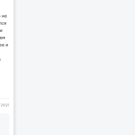
 не
лся
 и
аем
ее и
а
-2021