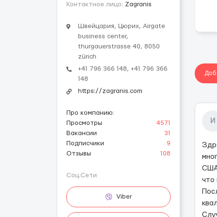
Контактное лицо:
Zagranis
Швейцария, Цюрих, Airgate
business center,
thurgauerstrasse 40, 8050
zürich
+41 796 366 148, +41 796 366
Доб
148
https://zagranis.com
Про компанию
:
И
Просмотры
4571
Вакансии
31
Подписчики
9
Здр
Отзывы
108
мно
США
Соц.Сети
что
Пос
Viber
ква
Слу