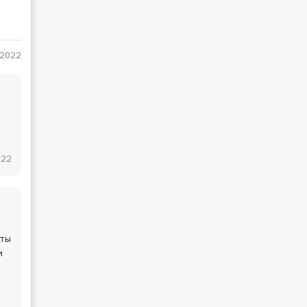
-2022
022
оты
и