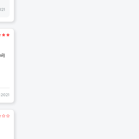
021
ой)
-2021