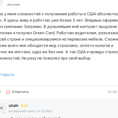
Аноним
но у меня сложностей с получением работы в США абсолютно
о. Я здесь живу и работаю уже более 3 лет. Впервые оформи
ез компанию Загранис. В дальнейшем мой контракт продлили
 позже я получил Green Card. Работаю водителем, разъезж
всей стране и специализируемся на перевозке мебели. Сложн
оже всего мне обходится мед страховка, оплата налогов и
ечно же ипотека, куда же без нее. А так США и правда стран
можностей. Ни разу не пожалел про свой выбор.
ткрыть
1
Ответить
13-06
urum
30
UR
на layboard.com c 21-12-2021