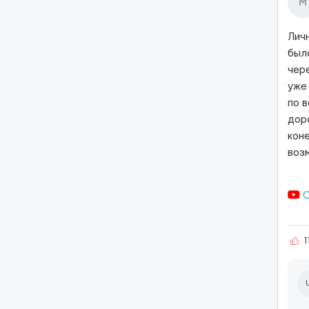
М
Лич
был
чер
уже
по 
дор
кон
воз
О
1