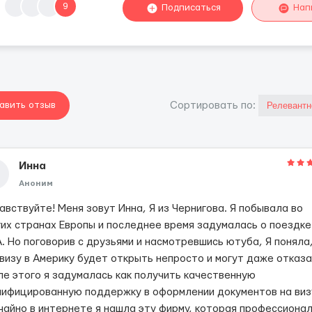
9
Подписаться
Нап
авить отзыв
Cортировать по:
Инна
Аноним
авствуйте! Меня зовут Инна, Я из Чернигова. Я побывала во
гих странах Европы и последнее время задумалась о поездке
. Но поговорив с друзьями и насмотревшись ютуба, Я поняла
 визу в Америку будет открыть непросто и могут даже отказа
ле этого я задумалась как получить качественную
лифицированную поддержку в оформлении документов на виз
чайно в интернете я нашла эту фирму, которая профессиона