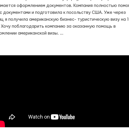
имается оформлением документов. Компания полностью помо
 с документами и подготовила к посольству США. Уже через
яц я получила американскую бизнес- туристическую визу на 
. Хочу поблагодарить компанию за оказанную помощь в
рмлении американской визы.
...