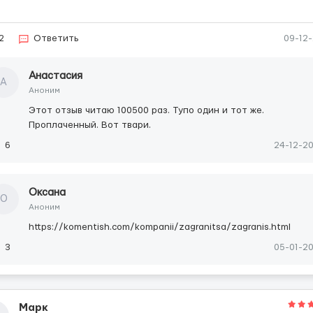
2
Ответить
09-12
Анастасия
А
Аноним
Этот отзыв читаю 100500 раз. Тупо один и тот же.
Проплаченный. Вот твари.
6
24-12-2
Оксана
О
Аноним
https://komentish.com/kompanii/zagranitsa/zagranis.html
3
05-01-2
Марк