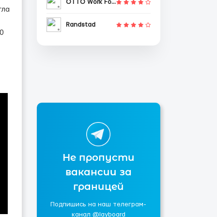
OTTO Work Force
гла
Randstad
10
Не пропусти
вакансии за
границей
Подпишись на наш телеграм-
канал @layboard