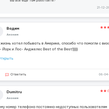
Вы все ещё там работаете?
21-12-2
Вадим
Аноним
жизнь хотел побывать в Америке, спасибо что помогли с виз
 Йорк и Лос- Анджелес Best of the Best!)))))
ткрыть
8
Ответить
06-04
Dumitru
Аноним
ему номер телефона постоянна недоступных пользователям