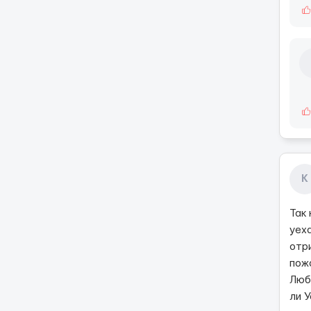
К
Так
уеха
отр
пож
Люб
ли 