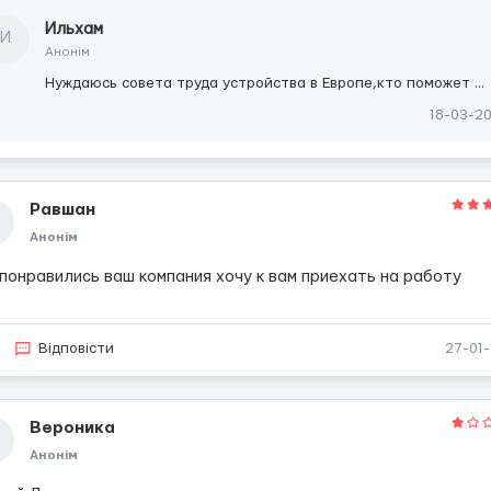
Ильхам
И
Анонім
Нуждаюсь совета труда устройства в Европе,кто поможет ...
18-03-2
Равшан
Анонім
 понравились ваш компания хочу к вам приехать на работу
Відповісти
27-01
Вероника
Анонім