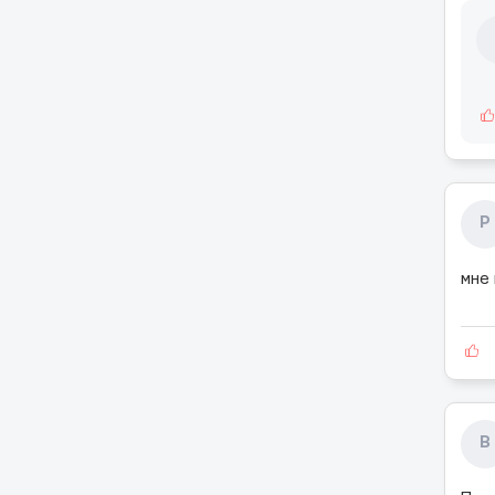
Р
мне
В