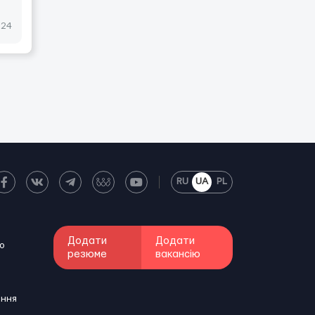
024
RU
UA
PL
Додати
Додати
о
резюме
вакансію
ення