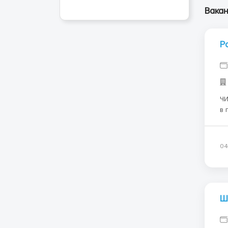
Вака
Р
ЧИ
в 
за
ОБ
ур
04
Ш