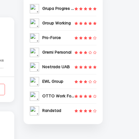
Grupa Progres Sp. z o.o.
Group Working
Pro-Force
Gremi Personal
Nostrada UAB
ть
EWL Group
OTTO Work Force
Randstad