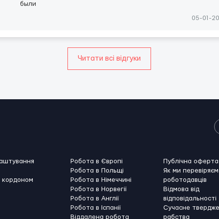
были
05-01-2
Читати всі відгуки
лаштування
Робота в Європі
Публічна оферта
Робота в Польщі
Як ми перевіряєм
а кордоном
Робота в Німеччині
роботодавців
Робота в Норвегії
Відмова від
Робота в Англії
відповідальності
Робота в Іспанії
Сучасне твердж
Віддалена робота
рабства