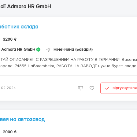
нсії Admara HR GmbH
аботник склада
3200 €
Admara HR GmbH
Німеччина (Баварія)
ТАЙ ОПИСАНИЕ!!! С РАЗРЕШЕНИЕМ НА РАБОТУ В ГЕРМАНИИ! Вакансия
городе: 74855 Haßmersheim, РАБОТА НА ЗАВОДЕ нужно будет следи
 линеей где наполняют аерозоли! МОЖНО БЕЗ СПЕЦИАЛЬНОГО
РАЗОВАНИЯ И БЕЗ ОПЫТА. Обязательно: знание немецкого языка
овень минимум А2!!! Обязательно разрешение на рабо...
відгукнутися
-02-2024
вея на автозавод
2000 €