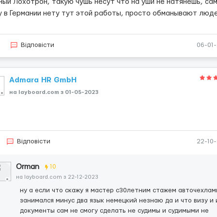
ный Лохотрон, такую чушь несут что на уши не натянешь, са
у в Германии нету тут этой работы, просто обманывают люд
7
Відповісти
06-01
Admara HR GmbH
на layboard.com з 01-05-2023
Відповісти
22-10
Orman
10
на layboard.com з 22-12-2023
ну а если что скажу я мастер с30летним стажем авточехлам
занимался минус два язык немецкий незнаю да и что визу и 
документы сам не смогу сделать не судимы и судимыми не