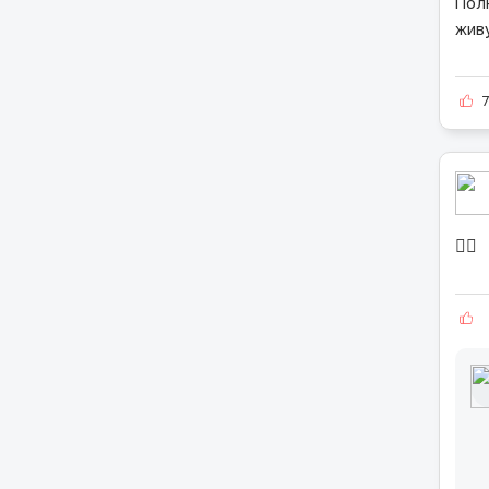
Пол
жив
👍🏻