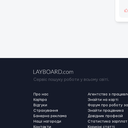
Сервіс пошуку роботи у всьому світі.
Про нас
Агентства з працев
Кар'єра
Знайти на карті
Відгуки
Форум про роботу з
Страхування
Знайти працівника
Банерна реклама
Довідник професій
Наші нагороди
Статистика зарплат
Контакти
Корисні статті