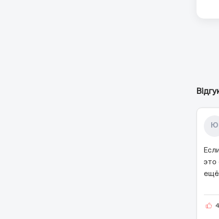
Відгу
Ю
Есл
это 
ещё