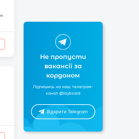
ие
-
, 8
Не пропусти
вакансії за
кордоном
Підпишись на наш телеграм-
канал @layboard
Відкрити Telegram