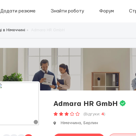
Додати резюме
Знайти роботу
Форум
Ст
і в Німеччині
Admara HR GmbH
Admara HR GmbH
(Відгуки:
4
)
Німеччина, Берлин