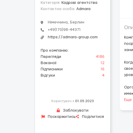
Категорія:
Кадрові агентства
Контактна особа:
Admara
Німеччина, Берлин
Оп
+49(170)98-44371
https://admara-group.com
Комп
поср
зани
Про компанію
:
Перегляди
4186
Когд
Вакансії
12
свое
Підписники
16
уров
Відгуки
4
Орг
име
Еще
Користувач з
01.05.2023
Заблокувати
Поскаржитись
Поділитися