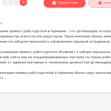
16
Підписатися
Нап
ис
ания прямого работодателя в Германии - это организация, котор
едничества агентств или рекрутеров. Такая компания обычно име
маются набором персонала и управлением карьерой сотрудников.
а компания прямого работодателя объявляет о наборе персонала,
м веб-сайте или на специализированных порталах по поиску рабо
ней: от административных и технических должностей до менеджер
анизации прямых работодателей в Германии обычно ищут высокок
ют
...