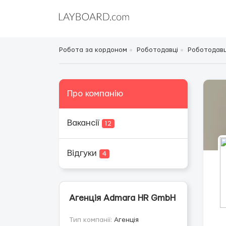
Робота за кордоном
Роботодавці
Роботодавц
Про компанію
Вакансії
12
Відгуки
4
Агенція Admara HR GmbH
Тип компанії:
Агенція