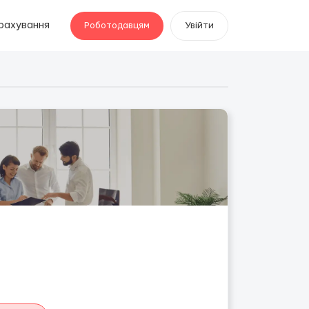
рахування
Роботодавцям
Увійти