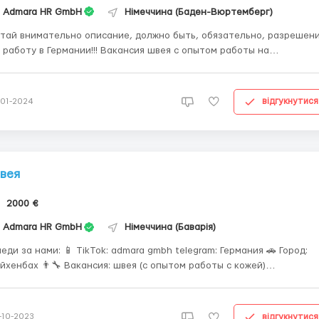
Admara HR GmbH
Німеччина (Баден-Вюртемберг)
тай внимательно описание, должно быть, обязательно, разрешен
 работу в Германии!!! Вакансия швея с опытом работы на
омышленных швейных машинах. Обязателен опыт с кожей. Задача 
шив чехлов для подлокотников. Заработная плата 2000 € чистыми
сов в день, пятидневка. Предоставляется жильё...
відгукнутися
-01-2024
вея
2000 €
Admara HR GmbH
Німеччина (Баварія)
ди за нами: 📱 TikTok: admara gmbh telegram: Германия 🚗 Город:
‍🔧 Вакансия: швея (с опытом работы с кожей)
о: розрешения на работу в Германии 💼 Заработная плата:
00€ нетто или 3400 брутто за 5 дней в неделю 8 часов в день 🏡
Предоставляется жилье по желанию 🚗 Тран...
відгукнутися
-10-2023