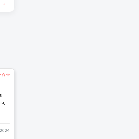
в
ни,
-2024