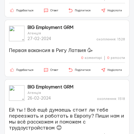
Подобається
Ответ
Поділитися
Надіслати
BIG Employment GRM
Агенція
27-02-2024
охоплення: 1528
Первая вакансия в Ригу Латвия 🥳
0
коментарі
0
репости
Подобається
Ответ
Поділитися
Надіслати
BIG Employment GRM
Агенція
26-02-2024
охоплення: 1518
Ей ты ! Всё ещё думаешь стоит ли тебе
переезжать и работать в Европу? Пиши нам и
мы всё расскажем и поможем с
трудоустройством 😊