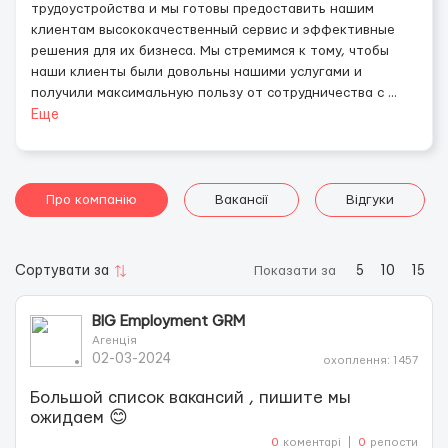
трудоустройства и мы готовы предоставить нашим
клиентам высококачественный сервис и эффективные
решения для их бизнеса. Мы стремимся к тому, чтобы
наши клиенты были довольны нашими услугами и
получили максимальную пользу от сотрудничества с
...
Еще
Про компанію
Вакансії
Відгуки
Сортувати за
Показати за
5
10
15
BIG Employment GRM
Агенція
02-03-2024
охоплення: 1457
Большой список вакансий , пишите мы
ожидаем 😊
0
коментарі
0
репости