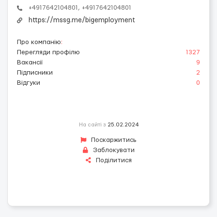
+4917642104801, +4917642104801
https://mssg.me/bigemployment
Про компанію
:
Перегляди профілю
1327
Вакансії
9
Підписники
2
Відгуки
0
На сайті з
25.02.2024
Поскаржитись
Заблокувати
Поділитися