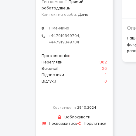
Тип компанії:
Прямий
роботодавець
Контактна особа:
Дима
Оп
Німеччина
+447919349704,
Наша
+447919349704
фоку
раз
Про компанію
:
Перегляди
382
Вакансії
26
Підписники
1
Відгуки
0
Користувач з
29.10.2024
Заблокувати
Поскаржитись
Поділитися