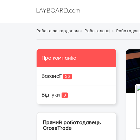
Робота за кордоном
Роботодавці
Роботодавц
Про компанію
Вакансії
26
Відгуки
0
Прямий роботодавець
CrossTrade