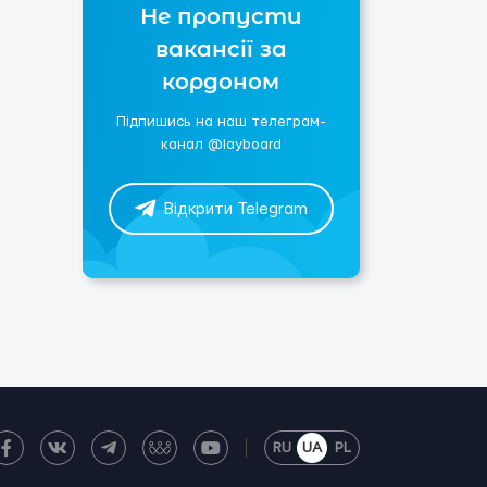
Не пропусти
вакансії за
кордоном
Підпишись на наш телеграм-
канал @layboard
Відкрити Telegram
RU
UA
PL