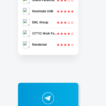
Gremi Personal
Nostrada UAB
EWL Group
OTTO Work Force
Randstad