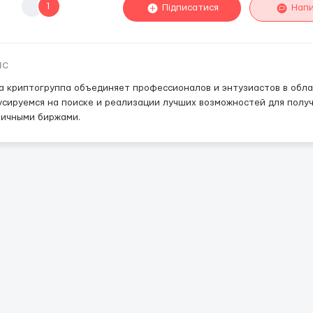
1
Підписатися
Нап
ис
 криптогруппа объединяет профессионалов и энтузиастов в обл
сируемся на поиске и реализации лучших возможностей для полу
личными биржами.