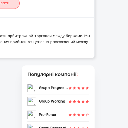
исати
асти арбитражной торговли между биржами. Мы
чения прибыли от ценовых расхождений между
Популярні компанії
:
Grupa Progres Sp. z o.o.
Group Working
Pro-Force