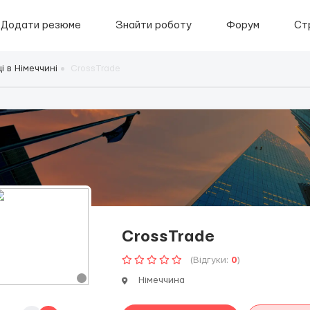
Додати резюме
Знайти роботу
Форум
Ст
і в Німеччині
CrossTrade
CrossTrade
(Відгуки:
0
)
Німеччина