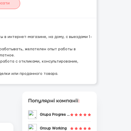
исати
 в интернет-магазине, на дому, с выездами 1-
арабатывать, желателен опыт работы в
платное.
работа с откликами, консультирование,
делки или проданного товара.
Популярні компанії
:
Grupa Progres Sp. z o.o.
Group Working