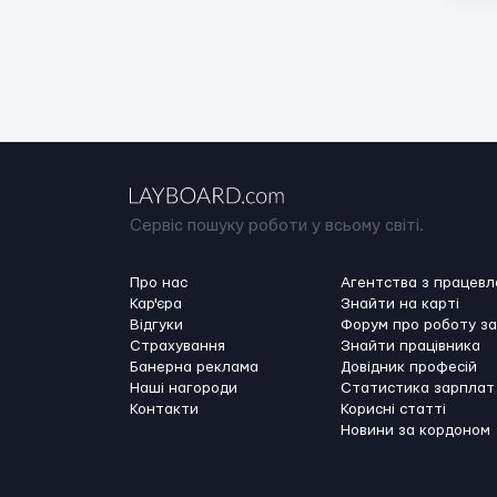
Сервіс пошуку роботи у всьому світі.
Про нас
Агентства з працев
Кар'єра
Знайти на карті
Відгуки
Форум про роботу з
Страхування
Знайти працівника
Банерна реклама
Довідник професій
Наші нагороди
Статистика зарплат
Контакти
Корисні статті
Новини за кордоном