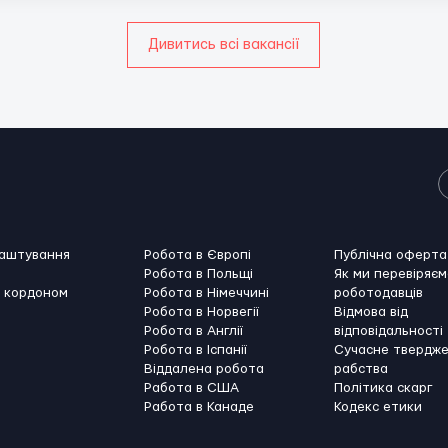
Дивитись всі вакансії
лаштування
Робота в Європі
Публічна оферта
Робота в Польщі
Як ми перевіряєм
а кордоном
Робота в Німеччині
роботодавців
Робота в Норвегії
Відмова від
Робота в Англії
відповідальності
Робота в Іспанії
Сучасне твердж
Віддалена робота
рабства
Работа в США
Політика скарг
Работа в Канадe
Кодекс етики