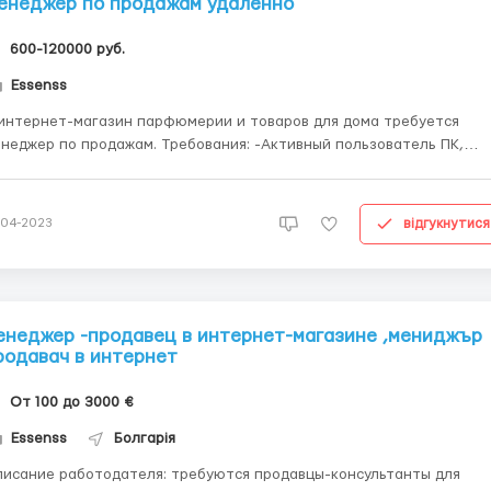
енеджер по продажам удалённо
600-120000 руб.
Essenss
интернет-магазин парфюмерии и товаров для дома требуется
жер по продажам. Требования: -Активный пользователь ПК,
е смартфона. -Желание работать и зарабатывать, опыт в
одажах желателен, но не обязателен. Обязанности:
онсультирование , работа с ассортиментом магазина,поступление..
відгукнутися
-04-2023
енеджер -продавец в интернет-магазине ,мениджър
родавач в интернет
От 100 до 3000 €
Essenss
Болгарія
исание работодателя: требуются продавцы-консультанты для