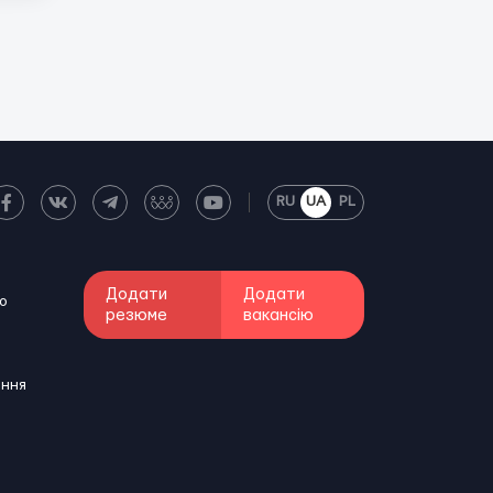
RU
UA
PL
Додати
Додати
о
резюме
вакансію
ення