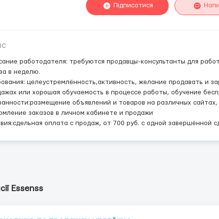
Підписатися
Нап
ис
ание работодателя: требуются продавцы-консультанты для работы
за в неделю.
ования: целеустремлённость,активность, желание продавать и з
ажах или хорошая обучаемость в процессе работы, обучение бес
анности:размещение объявлений и товаров на различных сайтах, 
мление заказов в личном кабинете и продажи
вия:сдельная оплата с продаж, от 700 руб. с одной завершённой с
сії Essenss