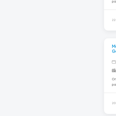
ра
Тр
за
об
22
М
G
Оп
ра
ра
и 
пр
20