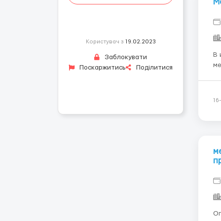
М
Користувач з
19.02.2023
В 
Заблокувати
менед
Поскаржитись
Поділитися
наличи
пр
-К
16
м
п
Оп