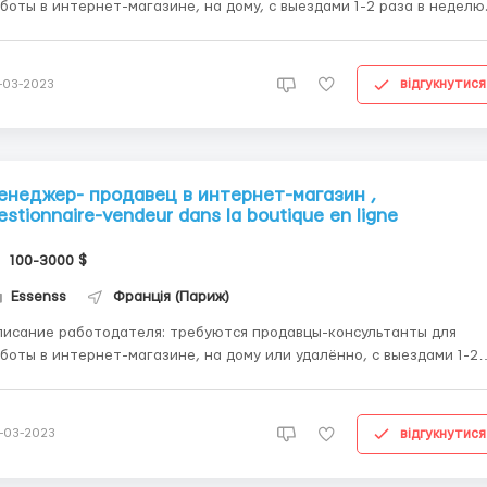
боты в интернет-магазине, на дому, с выездами 1-2 раза в неделю
ебования: целеустремлённость,активность, желание продавать и
рабатывать, желателен опыт работы в продажах или хорошая
учаемость в процессе работы, обучение бесплатное...
відгукнутися
-03-2023
енеджер- продавец в интернет-магазин ,
estionnaire-vendeur dans la boutique en ligne
100-3000 $
Essenss
Франція (Париж)
исание работодателя: требуются продавцы-консультанты для
боты в интернет-магазине, на дому или удалённо, с выездами 1-2
за в неделю Требования: целеустремлённость,активность, желан
умение продавать и зарабатывать, желателен опыт работы в
одажах или хорошая обучаемость в процессе работы, ...
відгукнутися
-03-2023