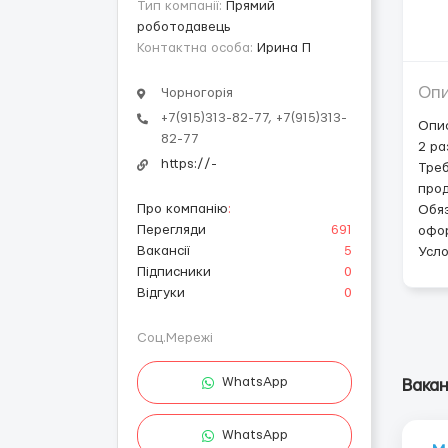
Тип компанії:
Прямий
роботодавець
Контактна особа:
Ирина П
Оп
Чорногорія
+7(915)313-82-77, +7(915)313-
Опис
82-77
2 ра
https://-
Треб
прод
Про компанію
:
Обяз
Перегляди
691
офор
Вакансії
5
Усло
Підписники
0
Відгуки
0
Соц.Мережі
WhatsApp
Вакан
WhatsApp