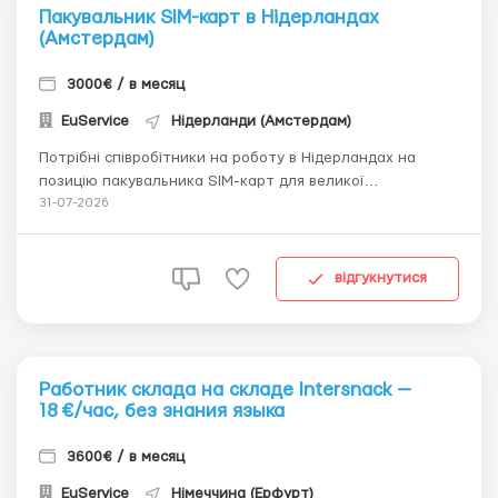
Пакувальник SIM-карт в Нідерландах
(Амстердам)
3000€ / в месяц
EuService
Нідерланди (Амстердам)
Потрібні співробітники на роботу в Нідерландах на
позицію пакувальника SIM-карт для великої
телекомунікаційної компанії. Робота на сучасному складі
31-07-2026
в м. Амстердам, з комфортними умовами праці та
високою заробітною платою. Обов’язки: -Пакування
SIM-карт у фірмові коробки та пакети; &...
відгукнутися
Работник склада на складе Intersnack —
18 €/час, без знания языка
3600€ / в месяц
EuService
Німеччина (Ерфурт)