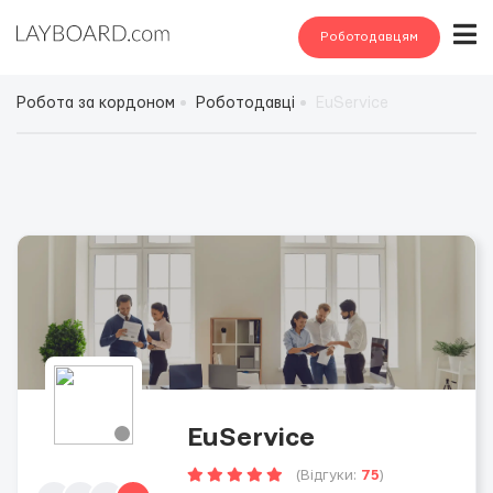
Роботодавцям
Робота за кордоном
Роботодавці
EuService
EuService
(Відгуки:
75
)