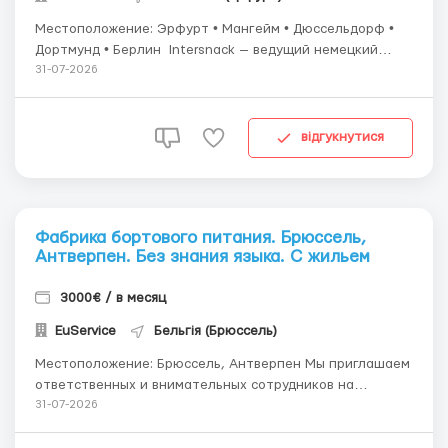
Местоположение: Эрфурт • Мангейм • Дюссельдорф •
Дортмунд • Берлин Intersnack — ведущий немецкий
производитель солёных снеков (бренды: funny‑frisch,
31-07-2026
Chio, Pom‑Bär, ültje). Компания эксплуатирует несколько
производственных и логистических пл...
відгукнутися
Фабрика бортового питания. Брюссель,
Антверпен. Без знания языка. С жильем
3000€ / в месяц
EuService
Бельгія (Брюссель)
Местоположение: Брюссель, Антверпен Мы приглашаем
ответственных и внимательных сотрудников на
производство бортового питания. Предприятие
31-07-2026
занимается приготовлением и комплектацией питания
для крупнейших авиакомпаний. Работа проходит на