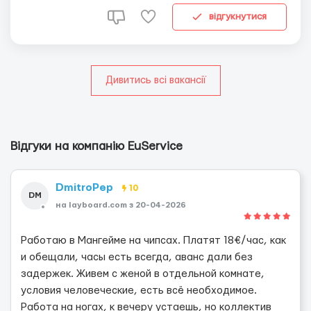
современном производстве с соблюдением европейских
відгукнутися
стандартов...
Дивитись всі вакансії
Відгуки на компанію EuService
DmitroPep
10
DM
на layboard.com з 20-04-2026
Работаю в Мангейме на чипсах. Платят 18€/час, как
и обещали, часы есть всегда, аванс дали без
задержек. Живем с женой в отдельной комнате,
условия человеческие, есть всё необходимое.
Работа на ногах, к вечеру устаешь, но коллектив