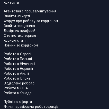
Контакти
Агентства з працевлаштування
Знайти на карті
Форум про роботу за кордоном
Знайти працівника
Довідник професій
Статистика зарплат
Корисні статті
Новини за кордоном
Робота в Європі
Робота в Польщі
Робота в Німеччині
Робота в Норвегії
Робота в Англії
Робота в Іспанії
Віддалена робота
Работа в США
Работа в Канадe
Публічна оферта
Як ми перевіряємо роботодавців