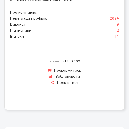
Про компанію
:
Перегляди профілю
2694
Вакансії
9
Підписники
2
Відгуки
14
На сайті з
16.10.2021
Поскаржитись
Заблокувати
Поділитися