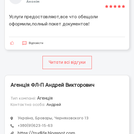
Анонім
Услуги предоставляют,все что обещали
оформили,полный пакет документов!
Відповісти
Читати всі відгуки
Агенція ФЛ-П Андрей Викторович
Тип компанії:
Агенція
Контактна особа:
Андрей
Україна, Бровары, Черняховского 13
+380(91)623-15-63
https://trudlife.blogspot.com