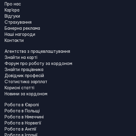
Про нас
Кар'єра
Відгуки
Страхування
Банерна реклама
Наші нагороди
Контакти
Агентства з працевлаштування
Знайти на карті
Форум про роботу за кордоном
Знайти працівника
Довідник професій
Статистика зарплат
Корисні статті
Новини за кордоном
Робота в Європі
Робота в Польщі
Робота в Німеччині
Робота в Норвегії
Робота в Англії
Робота в Іспанії