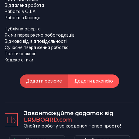
Віддалена робота
Работа в США
Работа в Канадe
Публічна оферта
Як ми перевіряємо роботодавців
Відмова від відповідальності
Сучасне твердження рабства
Політика скарг
Кодекс етики
Додати резюме
Додати вакансію
Завантажуйте додаток від
LAYBOARD.com
Знайти роботу за кордоном тепер просто!