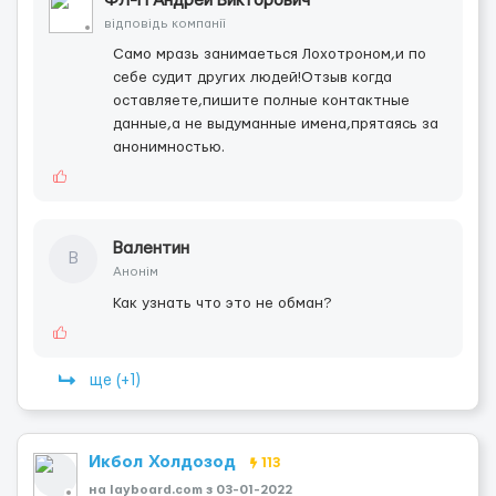
ФЛ-П Андрей Викторович
відповідь компанії
Само мразь занимаеться Лохотроном,и по
себе судит других людей!Отзыв когда
оставляете,пишите полные контактные
данные,а не выдуманные имена,прятаясь за
анонимностью.
Валентин
В
Анонім
Как узнать что это не обман?
ще (+1)
Икбол Холдозод
113
на layboard.com з 03-01-2022