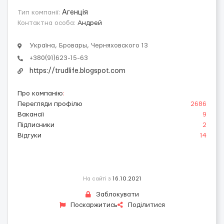
Тип компанії:
Агенція
Контактна особа:
Андрей
Україна, Бровары, Черняховского 13
+380(91)623-15-63
https://trudlife.blogspot.com
Про компанію
:
Перегляди профілю
2686
Вакансії
9
Підписники
2
Відгуки
14
На сайті з
16.10.2021
Заблокувати
Поскаржитись
Поділитися