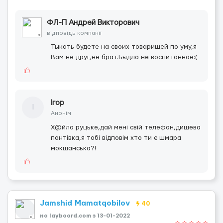
ФЛ-П Андрей Викторович
відповідь компанії
Тыкать будете на своих товарищей по уму,я
Вам не друг,не брат.Быдло не воспитанное:(
Ігор
І
Анонім
Х@йло руцьке,дай мені свій телефон,дишева
понтівка,я тобі відповім хто ти є шмара
мокшанська?!
Jamshid Mamatqobilov
40
на layboard.com з 13-01-2022