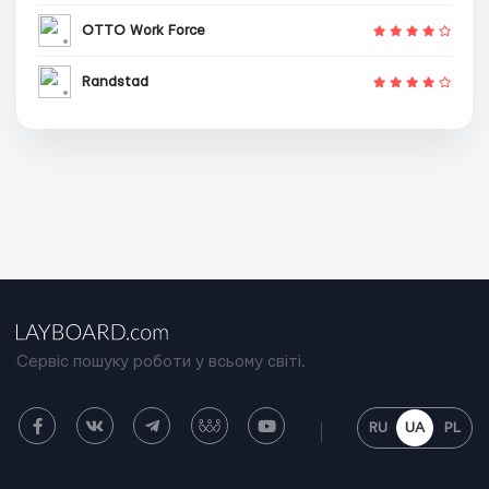
OTTO Work Force
Randstad
Сервіс пошуку роботи у всьому світі.
RU
UA
PL