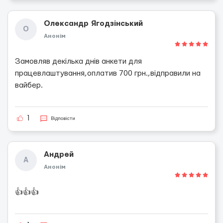
Олександр Ягодзінський
О
Анонім
Замовляв декілька днів анкети для
працевлаштування,оплатив 700 грн.,відправили на
вайбер.
1
Відповісти
Андрей
А
Анонім
👍👍👍