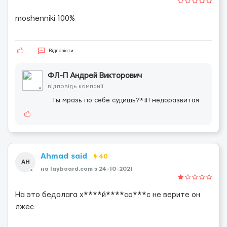
moshenniki 100%
Відповісти
ФЛ-П Андрей Викторович
відповідь компанії
Ты мразь по себе судишь?*#! недоразвитая
Ahmad said
40
AH
на layboard.com з 24-10-2021
На это бедолага х****й****со***с не верите он
лжес