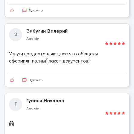
Відповісти
Забугин Валерий
З
Анонім
Услуги предоставляют,все что обещали
оформили,полный пакет документов!
Відповісти
Гуванч Назаров
Г
Анонім
🤗