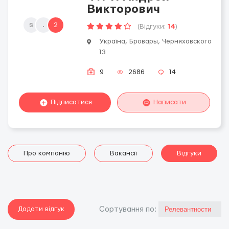
Викторович
s
.
2
(Відгуки:
14
)
Україна, Бровары, Черняховского
13
9
2686
14
Підписатися
Написати
Про компанію
Вакансії
Відгуки
Додати відгук
Сортування по: