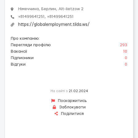
Німеччина, Берлин, Alt-lietzow 2
+81499641251, +81499641251
https://globalemployment.tilda.ws/
Про компанію
:
Перегляди профілю
293
Вакансії
10
Підписники
0
Відгуки
0
На сайті з
21.02.2024
Поскаржитись
Заблокувати
Поділитися