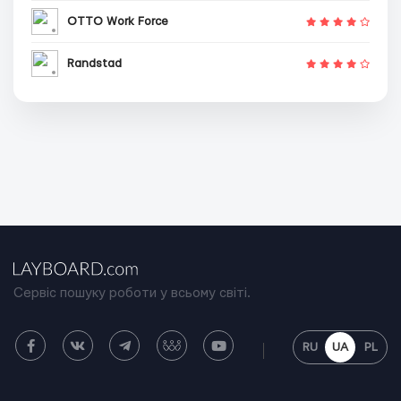
OTTO Work Force
Randstad
Сервіс пошуку роботи у всьому світі.
RU
UA
PL