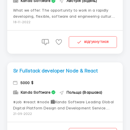
Kanda Software
Австрія (Відень)
What we offer: The opportunity to work in a rapidly
developing, flexible, software and engineering culture
from anywhere in the world. English speaking
18-11-2022
environment English courses Incentive payments for
successful recommendations Decent salary in USD Full
remotely What need to do: Development ...
відгукнутися
Sr Fullstack developer Node & React
5000 $
Kanda Software
Польща (Варшава)
#job #react #node 🏙Kanda Software Leading Global
Digital Platform Design and Development Service
Provider with Headquarters in Boston, USA 🎁💵What
21-09-2022
we offer: the opportunity to work in a rapidly
developing, flexible, software and engineering culture