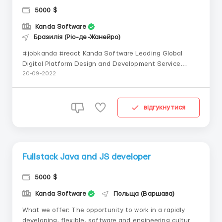
5000 $
Kanda Software
Бразилія (Ріо-де-Жанейро)
#jobkanda #react Kanda Software Leading Global
Digital Platform Design and Development Service
Provider with Headquarters in Boston, USA What we
20-09-2022
offer: the opportunity to work in a rapidly developing,
flexible, software and engineering culture from
anywhere in the world. English speaking...
відгукнутися
Fullstack Java and JS developer
5000 $
Kanda Software
Польща (Варшава)
What we offer: The opportunity to work in a rapidly
developing, flexible, software and engineering culture