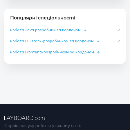
Популярні спеціальності
:
Робота Java розробник за кордоном
→
2
Робота Fullstack-розробником за кордоном
→
2
Робота Frontend-розробником за кордоном
→
1
Сервіс пошуку роботи у всьому світі.