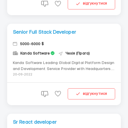
from anywhere in the world. English speak...
відгукнутися
Senior Full Stack Developer
5000-6000 $
Kanda Software
Чехія (Прага)
Kanda Software Leading Global Digital Platform Design
and Development Service Provider with Headquarters in
Boston, USA What we offer: the opportunity to work in
20-09-2022
a rapidly developing, flexible, software and engineering
culture from anywhere in the world. English speaking
environment English cours...
відгукнутися
Sr React developer