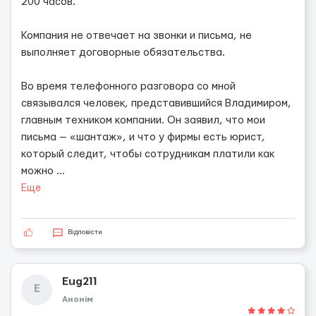
200 часов.
Компания не отвечает на звонки и письма, не
выполняет договорные обязательства.
Во время телефонного разговора со мной
связывался человек, представившийся Владимиром,
главным техником компании. Он заявил, что мои
письма — «шантаж», и что у фирмы есть юрист,
который следит, чтобы сотрудникам платили как
можно
...
Еще
Відповісти
Eug211
E
Анонім