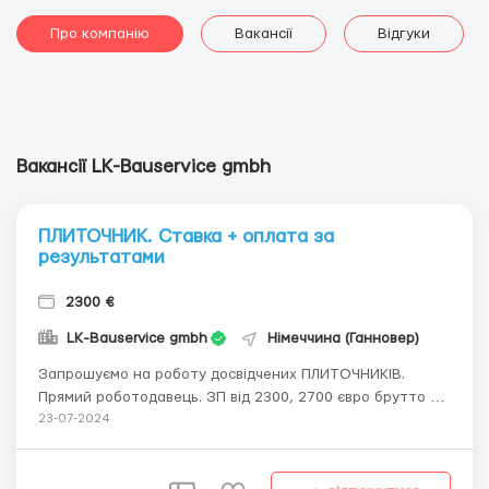
Про компанію
Вакансії
Відгуки
Вакансії LK-Bauservice gmbh
ПЛИТОЧНИК. Ставка + оплата за
результатами
2300 €
LK-Bauservice gmbh
Німеччина (Ганновер)
Запрошуємо на роботу досвідчених ПЛИТОЧНИКІВ.
Прямий роботодавець. ЗП від 2300, 2700 євро брутто на
місяць (14,50-17 євро брутто/година), премії за
23-07-2024
продуктивність. Житло надаємо безкоштовно. Робота в
містах Ганновер, Брауншвейг, Вольфсбург, Зальцгіттер,