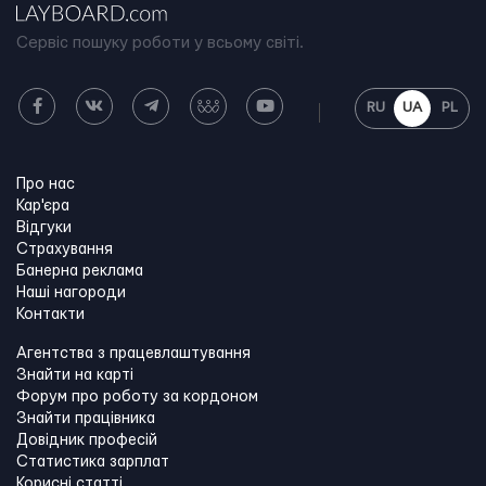
Сервіс пошуку роботи у всьому світі.
RU
UA
PL
Про нас
Кар'єра
Відгуки
Страхування
Банерна реклама
Наші нагороди
Контакти
Агентства з працевлаштування
Знайти на карті
Форум про роботу за кордоном
Знайти працівника
Довідник професій
Статистика зарплат
Корисні статті