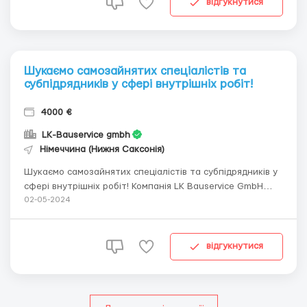
Вільгельмсхафен, Геттінген. Тільки офіційне пр...
відгукнутися
Шукаємо самозайнятих спеціалістів та
субпідрядників у сфері внутрішніх робіт!
4000 €
LK-Bauservice gmbh
Німеччина (Нижня Саксонія)
Шукаємо самозайнятих спеціалістів та субпідрядників у
сфері внутрішніх робіт! Компанія LK Bauservice GmbH
запрошує до співпраці професіоналів у сфері внутрішніх
02-05-2024
робіт! Ми активно шукаємо самозайнятих спеціалістів
(Gewerbe) та субпідрядників зі своїми фахівцями,
інструментами та автомобілями для вико...
відгукнутися