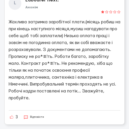
Labourer next.
L
Анонім
Жахлива затримка заробітної плати.(місяць робиш на
при кінець наступного місяця,мусиш нагадувати про
себе щоб тобі заплатили) Низька оплата праці і
зовсім не погодинна оплата, як ви собі вважаєте і
розраховували. З документами не допомагають.
Прописку не ро*#!ть. Роботи багато, заробітку
мало. Контракт ро*#!ть. Не рекомендую, хіба що
тільки як на початок освоєння професії
маляра,плиточника, сантехніка і електрика в
Німеччині. Випробувальний термін проходять не усі.
Робочі кадри поставлені на потік... Зважуйте,
пробуйте.
3
Відповісти